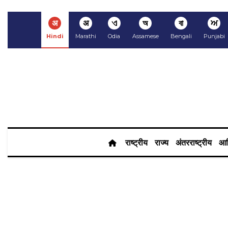
अ
अ
ଏ
অ
বা
ਅ
Hindi
Marathi
Odia
Assamese
Bengali
Punjabi
राष्ट्रीय
राज्य
अंतरराष्ट्रीय
आर