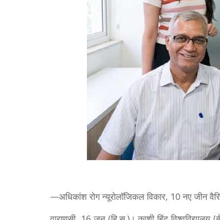
—अधिकांश रोग न्यूरोलॉजिकल विकार, 10 नए जीन वैरि
वाराणसी, 16 जून (हि.स.)। काशी हिंदू विश्वविद्यालय (बी