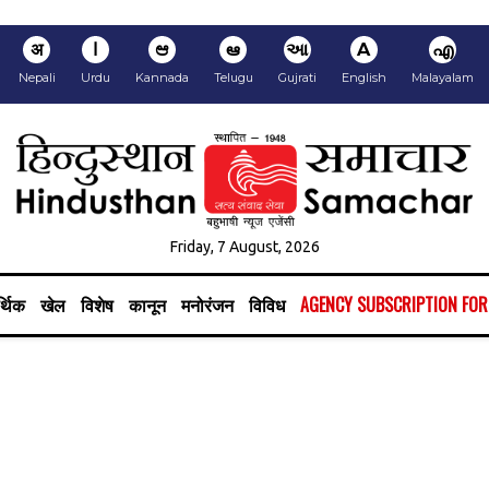
अ
ا
ಆ
ఆ
આ
A
എ
Nepali
Urdu
Kannada
Telugu
Gujrati
English
Malayalam
Friday, 7 August, 2026
्थिक
खेल
विशेष
कानून
मनोरंजन
विविध
AGENCY SUBSCRIPTION FO