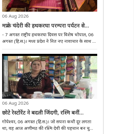
06 Aug 2026
मप्र के चंदेरी की हथकरघा परम्परा पर्यटन से
जुड़कर बुन रही है नई पहचान
- 7 अगस्त राष्ट्रीय हथकरघा दिवस पर विशेष भोपाल, 06
अगस्त (हि.स.)। मध्य प्रदेश ने नित नए नावाचार के साथ ये
साबित कर दिया है कि परम्पराओं को सहेजना और भविष्य
की दिशा देना, दोनों एक साथ संभव है। यह कर दिखाया है
मध्य प्रदेश के चंदेरी की हथकरघा परम्परा..
06 Aug 2026
छोटे रेस्टोरेंट ने बदली जिंदगी, रश्मि बनीं
आत्मनिर्भरता की मिसाल
गोपेश्वर, 06 अगस्त (हि.स.)। जो सपना कभी दूर लगता
था, वह आज अणीमठ की रश्मि देवी की पहचान बन चुका