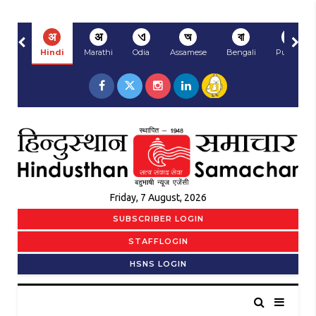
अ
अ
ଏ
অ
বা
ਅ
Hindi
Marathi
Odia
Assamese
Bengali
Punjabi
Friday, 7 August, 2026
SUBSCRIBER LOGIN
STAFFLOGIN
HSNS LOGIN