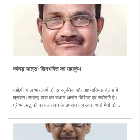
चुनौतीपू..
कांवड़ यात्राः शिवभक्ति का महाकुंभ
-ओ.पी. पाल भारतवर्ष की सांस्कृतिक और आध्यात्मिक चेतना में
श्रावण (सावन) मास का स्थान अत्यंत विशिष्ट एवं सर्वोपरि है।
ग्रीष्म ऋतु की प्रचंड तपन के उपरांत जब आकाश से मेघों की
प्रथम बूंदें धरा का आलिंगन करती हैं, तब न केवल प्रकृति का
नवश्रृंगार होता..