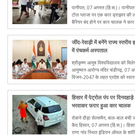
पानीपत, 07 अगस्त (हि.स.)। पानीपत में
टोल प्लाजा पर एक कार ड्राइवर की ला
बैरियर बंद होने पर कार चालक ने कार
पीछे आ रही बाइक और स्कूटी उसकी चपे
जींद-रेवाड़ी में बनेंगे राज्य स्तरी
में पंचकर्म अस्पताल
श्रीकृष्ण आयुष विश्वविद्यालय को मिल
आयुष्मान आरोग्य मंदिर चंडीगढ़, 07 अगस्त (हि.स.)। नायब सरकार ने
विजन-2047 के तहत प्रदेश को स्वास्थ्य 
बनाने की दिशा में आयुष सेवाओं के व्या
हिसार में पेट्रोल पंप पर दिनदहाड़
भरवाकर फरार हुआ कार चालक
रोकने दौड़ा सेल्समैन, बाल-बाल बची जा
कैद हिसार, 07 अगस्त (हि.स.)। हिसार-चंडीगढ़ राष्ट्रीय राजमार्ग पर तलवंडी
राणा गांव स्थित इंडियन ऑयल के शांति फ्यूल्स पेट्रोल पंप पर शुक्रवार