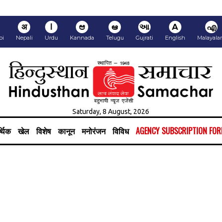
अ
ا
ಆ
ఆ
આ
A
എ
bi
Nepali
Urdu
Kannada
Telugu
Gujrati
English
Malayal
Saturday, 8 August, 2026
्थिक
खेल
विशेष
कानून
मनोरंजन
विविध
AGENCY SUBSCRIPTION FO