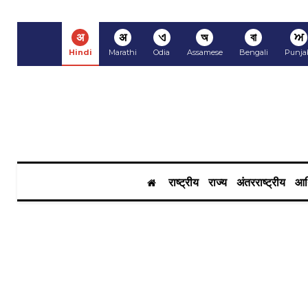
अ
अ
ଏ
অ
বা
ਅ
Hindi
Marathi
Odia
Assamese
Bengali
Punja
राष्ट्रीय
राज्य
अंतरराष्ट्रीय
आर