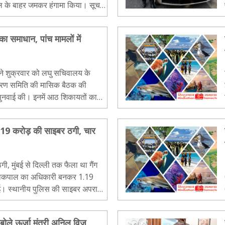
ाल के बाहर जमकर हंगामा किया। सूचना
िजनों को कार्रवाई क..
ा समाधान, पांच मामलों में
ा ने शुक्रवार को लघु सचिवालय के
िवारण समिति की मासिक बैठक की
 सुनवाई की। इनमें आठ शिकायतों का
ओं को राहत दी गई, जबकि..
.19 करोड़ की साइबर ठगी, चार
, मुंबई से दिल्ली तक फैला था गैंग
ा लोकपाल का अधिकारी बनकर 1.19
ई। स्थानीय पुलिस की साइबर अपराध
अंतरराज्यीय गैंग..
बोले ऊर्जा मंत्री अनिल विज