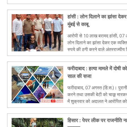
दोपहर दिनदहाड़े..
हांसी : लोन दिलाने का झांसा दे
मुंबई से काबू
आरोपी से 10 लाख बरामद हांसी, 07 अगस्त (हि.स.)। 25 करोड़ रुपये का
लोन दिलाने का झांसा देकर एक व्यक्ति से एक करोड़ 35 लाख 38 हज
रुपये की ठगी करने वाले अंतरराज्यीय गिरोह के
कामयाबी मिली है। सीआईए-1 की टीम.
फरीदाबाद : हत्या मामले में दोषी को
साल की सजा
फरीदाबाद, 07 अगस्त (हि.स.)। पुरानी
करने तथा उसकी बेटी को चाकू मारकर 
में शुक्रवार को अदालत ने आरोपित 
सुनाई है। उप जिला न्यायवादी डा. रेखा 
हिसार : पेपर लीक पर राजनीति नह