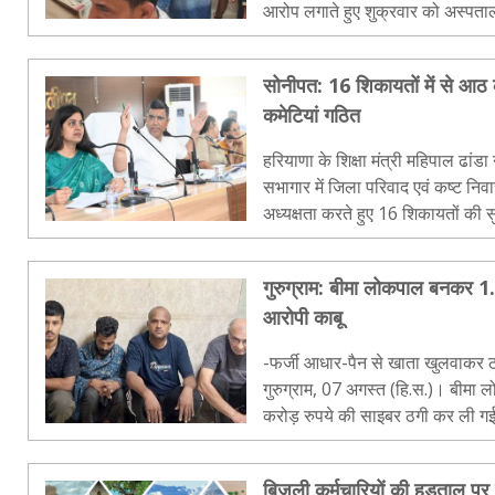
आरोप लगाते हुए शुक्रवार को अस्पत
मिलने पर पुलिस मौके पर पहुंची और पर
सोनीपत: 16 शिकायतों में से आठ क
कमेटियां गठित
हरियाणा के शिक्षा मंत्री महिपाल ढांड
सभागार में जिला परिवाद एवं कष्ट न
अध्यक्षता करते हुए 16 शिकायतों की
मौके पर ही समाधान कर शिकायतकर्ता
गुरुग्राम: बीमा लोकपाल बनकर 1
आरोपी काबू
-फर्जी आधार-पैन से खाता खुलवाकर ठगी
गुरुग्राम, 07 अगस्त (हि.स.)। बीम
करोड़ रुपये की साइबर ठगी कर ली ग
पश्चिम थाना की टीम ने ठगी करने वाले 
बिजली कर्मचारियों की हड़ताल पर 