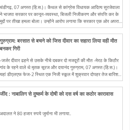
चंडीगढ़, 07 अगस्त (हि.स.)। कैथल से कांग्रेस विधायक आदित्य सुरजेवाला
ने भाजपा सरकार पर कानून-व्यवस्था, बिजली निजीकरण और संपत्ति कर के
मुद्दों पर तीखा हमला बोला। उन्होंने आरोप लगाया कि सरकार एक ओर अपराध
पर अंकुश लगा पाने में विफल रही है, वहीं दूसरी..
गुरुग्राम: बरसात से बचने को जिस दीवार का सहारा लिया वही मौत
बनकर गिरी
-जर्जर दीवार ढहने से उसके नीचे दबकर दो मजदूरों की मौत -मेरठ के किठौर
गांव के रहने वाले थे मृतक सूरज और दयानंद गुरुग्राम, 07 अगस्त (हि.स.)।
यहां डीएलएफ फेज-2 स्थित एक निजी स्कूल में शुक्रवार दोपहर तेज बारिश
के दौरान दीवार ढहने से दबे दो मजदूरों की..
जींद : नाबालिग से दुष्कर्म के दोषी को दस वर्ष का कठोर कारावास
अदालत ने 80 हजार रुपये जुर्माना भी लगाया..