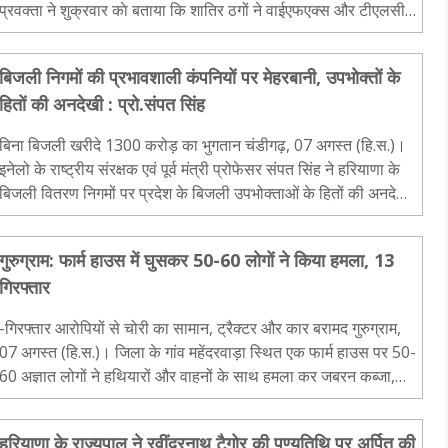
प्रवक्ता ने शुक्रवार काे बताया कि शातिर ठगों ने वाईएफएक्स और टीएलसी
कॉइन जैसी स्कीमों में निवेश के नाम पर दो युवकों..
बिजली निगमों की प्रभावशाली कंपनियों पर मेहरबानी, उपभोक्तों के
हितों की अनदेखी : प्रो.संपत सिंह
बिना बिजली खरीदे 1300 करोड़ का भुगतान चंडीगढ़, 07 अगस्त (हि.स.)।
इनेलो के राष्ट्रीय संरक्षक एवं पूर्व मंत्री प्रोफेसर संपत सिंह ने हरियाणा के
बिजली वितरण निगमों पर प्रदेश के बिजली उपभोक्ताओं के हितों की अनदेखी
करने और वित्तीय बोझ जनता पर डालने का..
गुरुग्राम: फार्म हाउस में घुसकर 50-60 लोगों ने किया हमला, 13
गिरफ्तार
-गिरफ्तार आरोपियों से चोरी का सामान, ट्रैक्टर और कार बरामद गुरुग्राम,
07 अगस्त (हि.स.)। जिला के गांव महेंदरवाड़ा स्थित एक फार्म हाउस पर 50-
60 अज्ञात लोगों ने हथियारों और वाहनों के साथ हमला कर जबरन कब्जा,
तोडफ़ोड़, मारपीट और चोरी की वारदात को अंजाम..
हरियाणा के राज्यपाल ने रवींद्रनाथ टैगोर की पुण्यतिथि पर अर्पित की