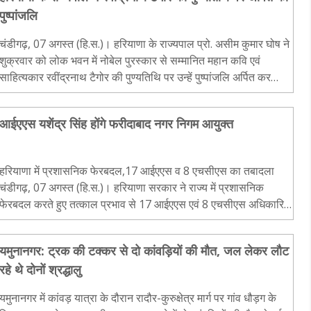
पुष्पांजलि
चंडीगढ़, 07 अगस्त (हि.स.)। हरियाणा के राज्यपाल प्रो. असीम कुमार घोष ने
शुक्रवार को लोक भवन में नोबेल पुरस्कार से सम्मानित महान कवि एवं
साहित्यकार रवींद्रनाथ टैगोर की पुण्यतिथि पर उन्हें पुष्पांजलि अर्पित कर
श्रद्धापूर्वक स्मरण किया। उन्होंने टैगोर..
आईएएस यशेंद्र सिंह होंगे फरीदाबाद नगर निगम आयुक्त
हरियाणा में प्रशासनिक फेरबदल,17 आईएएस व 8 एचसीएस का तबादला
चंडीगढ़, 07 अगस्त (हि.स.)। हरियाणा सरकार ने राज्य में प्रशासनिक
फेरबदल करते हुए तत्काल प्रभाव से 17 आईएएस एवं 8 एचसीएस अधिकारियों
के तबादला एवं नियुक्ति आदेश जारी किए हैं। मुख्य सचिव अनुरा..
यमुनानगर: ट्रक की टक्कर से दो कांवड़ियों की मौत, जल लेकर लौट
रहे थे दोनों श्रद्धालु
यमुनानगर में कांवड़ यात्रा के दौरान रादौर-कुरुक्षेत्र मार्ग पर गांव धौड़ग के