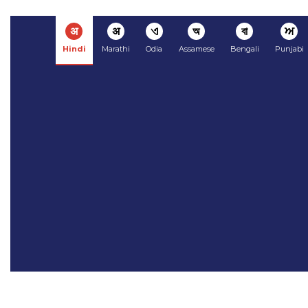
अ
अ
ଏ
অ
বা
ਅ
Hindi
Marathi
Odia
Assamese
Bengali
Punjabi