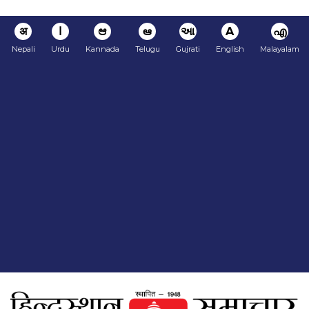
अ
ا
ಆ
ఆ
આ
A
എ
Nepali
Urdu
Kannada
Telugu
Gujrati
English
Malayalam