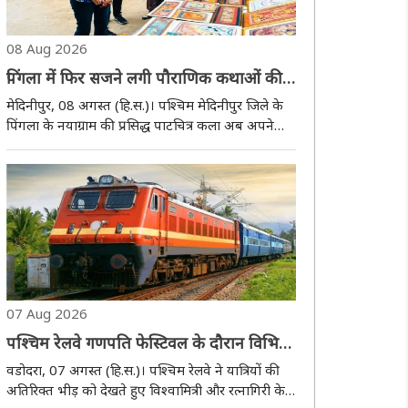
08 Aug 2026
पिंगला में फिर सजने लगी पौराणिक कथाओं की
रंगीन दुनिया, कपड़ों से गहनों तक पहुंची पाटचित्र
मेदिनीपुर, 08 अगस्त (हि.स.)। पश्चिम मेदिनीपुर जिले के
कला
पिंगला के नयाग्राम की प्रसिद्ध पाटचित्र कला अब अपने
पारंपरिक स्वरूप से आगे बढ़कर आधुनिक जीवन का
हिस्सा बन रही है। कभी घर-घर घूमकर रामायण, महाभारत,
मनसामंगल, चंडीमंगल और कृष्णलीला की कथाएं सुनाकर..
07 Aug 2026
पश्चिम रेलवे गणपति फेस्टिवल के दौरान विभिन्न
गंतव्यों के लिए चलाएगी स्पेशल ट्रेनें
वडोदरा, 07 अगस्त (हि.स.)। पश्चिम रेलवे ने यात्रियों की
अतिरिक्त भीड़ को देखते हुए विश्वामित्री और रत्नागिरी के