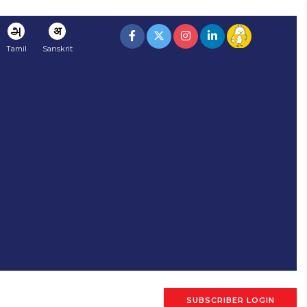
அ
अ
Tamil
Sanskrit
SUBSCRIBER LOGIN