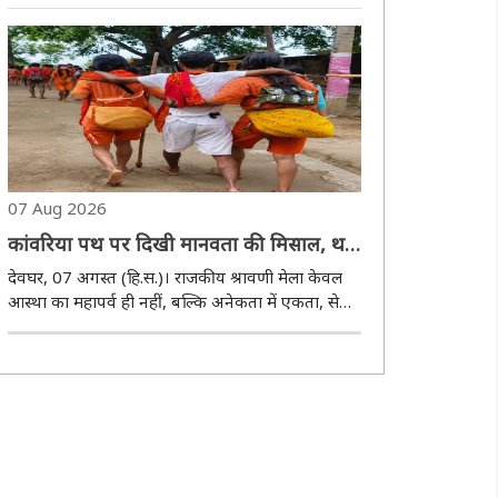
बीच विशेष किराये पर दो स्पेशल ट्रेनों के संचालन की
घोषणा की है। इन ट्रेनों का संचालन सितंबर माह में निर्धारित
तिथियों पर किया जाएगा। दोनो..
07 Aug 2026
कांवरिया पथ पर दिखी मानवता की मिसाल, थके
डाक बम को सहारा देकर मंदिर तक पहुंचाया
देवघर, 07 अगस्त (हि.स.)। राजकीय श्रावणी मेला केवल
आस्था का महापर्व ही नहीं, बल्कि अनेकता में एकता, सेवा
और आपसी सहयोग की भावना का भी जीवंत उदाहरण
बनकर सामने आ रहा है। सुल्तानगंज से पवित्र गंगाजल
लेकर बाबा बैद्यनाथ धाम की ओर बढ़ रहे कांवरियों के ..