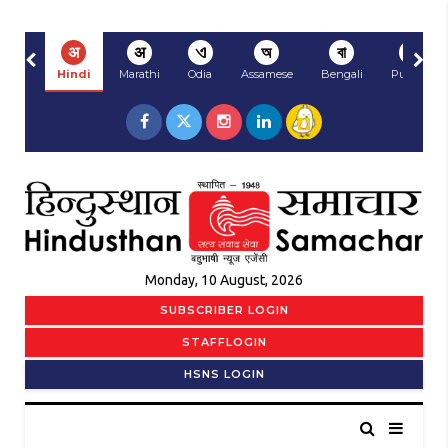
अ
अ
ଏ
অ
বা
ਅ
Hindi
Marathi
Odia
Assamese
Bengali
Punjabi
Monday, 10 August, 2026
SUBSCRIBER LOGIN
STAFFLOGIN
HSNS LOGIN