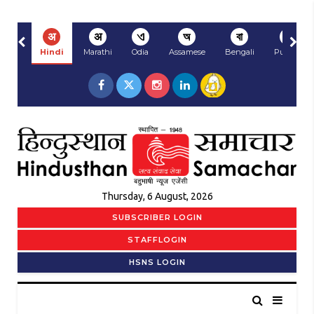
अ
अ
ଏ
অ
বা
ਅ
Hindi
Marathi
Odia
Assamese
Bengali
Punjabi
Thursday, 6 August, 2026
SUBSCRIBER LOGIN
STAFFLOGIN
HSNS LOGIN