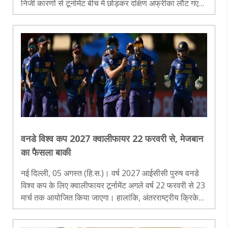
निजी कारणों से टूर्नामेंट बीच में छोड़कर दक्षिण अफ्रीका लौट गए
हैं। उनकी जगह न्यूजीलैंड के ऑलराउंडर माइकल ब्रेसवेल को टीम
में..
वनडे विश्व कप 2027 क्वालीफायर 22 फरवरी से, मेजबान
का फैसला बाकी
नई दिल्ली, 05 अगस्त (हि.स.)। वर्ष 2027 आईसीसी पुरुष वनडे
विश्व कप के लिए क्वालीफायर टूर्नामेंट अगले वर्ष 22 फरवरी से 23
मार्च तक आयोजित किया जाएगा। हालांकि, अंतरराष्ट्रीय क्रिकेट
परिषद (आईसीसी) ने अभी तक क्वालीफायर टूर्नामेंट के मेजबान देश
की आधिका..