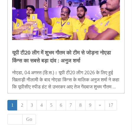
यूपी टी20 लीग में शुभम गौतम को टीम से जोड़ना नोएडा
किंग्स का सबसे बड़ा दांव : अनुज शर्मा
नोएडा, 04 अगस्त (हि.स.)। यूपी टी20 लीग 2026 के लिए हुई
खिलाड़ी नीलामी के बाद नोएडा किंग्स के मालिक अनुज शर्मा ने कहा
कि यूपीसीए स्पीड हंट से उभरकर आए तेज गेंदबाज शुभम गौतम को
टीम में शामिल करना फ्रेंचाइजी का सबसे सफल फैसला रहा।
उन्होंने बताया कि शु..
1
2
3
4
5
6
7
8
9
»
17
Go