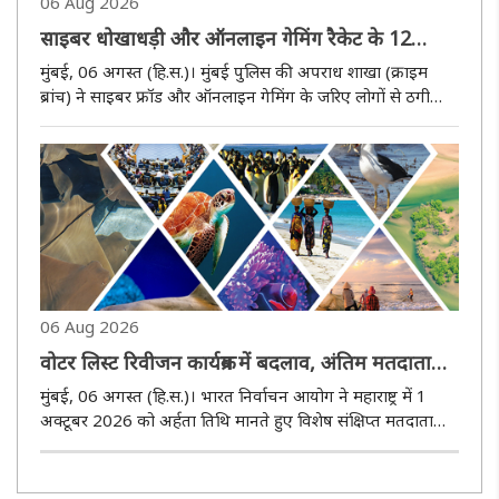
06 Aug 2026
साइबर धोखाधड़ी और ऑनलाइन गेमिंग रैकेट के 12
आरोपित गोवा से गिरफ्तार
मुंबई, 06 अगस्त (हि.स.)। मुंबई पुलिस की अपराध शाखा (क्राइम
ब्रांच) ने साइबर फ्रॉड और ऑनलाइन गेमिंग के जरिए लोगों से ठगी
करने वाले एक अंतरराष्ट्रीय गिरोह का पर्दाफाश करते हुए गोवा से 12
आरोपितों को गिरफ्तार किया है। यह कार्रवाई पहले से दर्ज एक
साइबर..
06 Aug 2026
वोटर लिस्ट रिवीजन कार्यक्रम में बदलाव, अंतिम मतदाता
सूची 27 अक्टूबर को होगी प्रकाशित
मुंबई, 06 अगस्त (हि.स.)। भारत निर्वाचन आयोग ने महाराष्ट्र में 1
अक्टूबर 2026 को अर्हता तिथि मानते हुए विशेष संक्षिप्त मतदाता
सूची पुनरीक्षण कार्यक्रम के संशोधित कार्यक्रम की घोषणा की है।
संशोधित कार्यक्रम के अनुसार, बूथ लेवल अधिकारी 30 जून से 17 ..