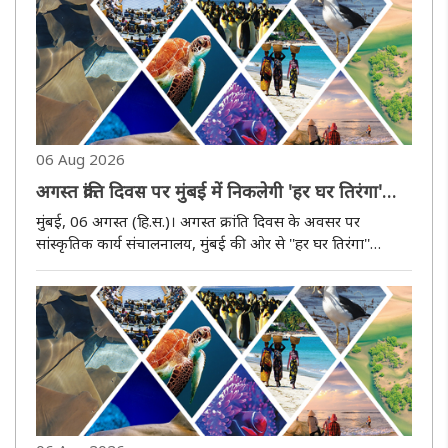
06 Aug 2026
अगस्त क्रांति दिवस पर मुंबई में निकलेगी 'हर घर तिरंगा'
प्रभातफेरी
मुंबई, 06 अगस्त (हि.स.)। अगस्त क्रांति दिवस के अवसर पर
सांस्कृतिक कार्य संचालनालय, मुंबई की ओर से ''हर घर तिरंगा''
अभियान के तहत 9 अगस्त को विशेष प्रभातफेरी का आयोजन किया
जाएगा। यह प्रभातफेरी सुबह 9 बजे भारतीय विद्या भवन से शुरू होकर
अगस्त क्रांत..