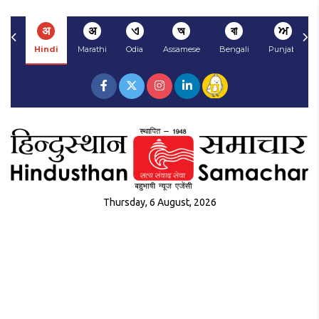
अ
अ
ଏ
অ
বা
ਅ
Hindi
Marathi
Odia
Assamese
Bengali
Punjabi
Thursday, 6 August, 2026