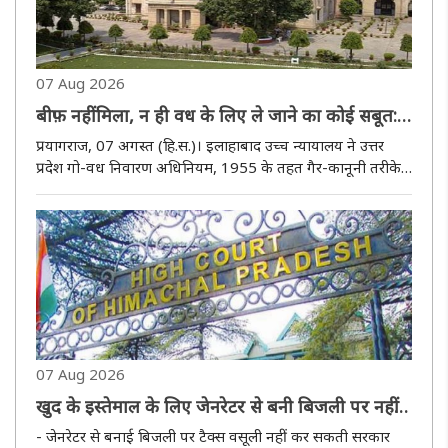
07 Aug 2026
बीफ़ नहीं मिला, न ही वध के लिए ले जाने का कोई सबूत:
इलाहाबाद हाई कोर्ट ने गैर-कानूनी तरीके से गाड़ी ज़ब्त
प्रयागराज, 07 अगस्त (हि.स.)। इलाहाबाद उच्च न्यायालय ने उत्तर
करने पर दिया 4.75 लाख का मुआवज़ा देने का आदेश
प्रदेश गो-वध निवारण अधिनियम, 1955 के तहत गैर-कानूनी तरीके
से ज़ब्त की गई गाड़ी का ज़ब्ती आदेश रद्द कर दिया। न्यायालय ने पाया
कि अधिकारियों ने पूरी तरह से इस धारणा के आधार पर कार्रव..
07 Aug 2026
खुद के इस्तेमाल के लिए जेनरेटर से बनी बिजली पर नहीं
लगेगी बिजली ड्यूटी : हिमाचल उच्च न्यायालय
- जेनरेटर से बनाई बिजली पर टैक्स वसूली नहीं कर सकती सरकार