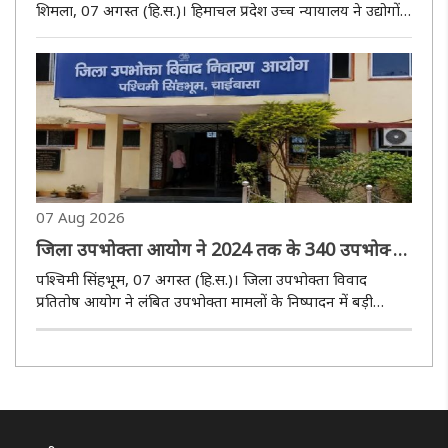
शिमला, 07 अगस्त (हि.स.)। हिमाचल प्रदेश उच्च न्यायालय ने उद्योगों
और ऐसे सभी उपभोक्ताओं को बड़ी राहत दी है, जो बिजली कटौती के
दौरान डीजल जेनरेटर या किसी अन्य साधन से अपने उपयोग के लिए
बिजली..
07 Aug 2026
जिला उपभोक्ता आयोग ने 2024 तक के 340 उपभोक्ता
मामलों का किया निष्पादन
पश्चिमी सिंहभूम, 07 अगस्त (हि.स.)। जिला उपभोक्ता विवाद
प्रतितोष आयोग ने लंबित उपभोक्ता मामलों के निष्पादन में बड़ी
उपलब्धि हासिल करते हुए वर्ष 2024 तक दर्ज कुल 340 मामलों का
निष्पादन कर दिया। आयोग के अनुसार वर्ष 2024 या उससे पहले का
अब केवल एक मामल..