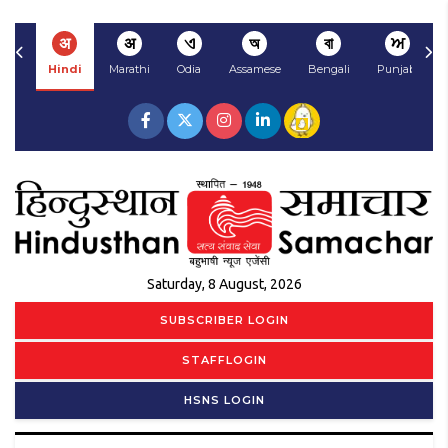
अ
अ
ଏ
অ
বা
ਅ
Hindi
Marathi
Odia
Assamese
Bengali
Punjabi
Saturday, 8 August, 2026
SUBSCRIBER LOGIN
STAFFLOGIN
HSNS LOGIN