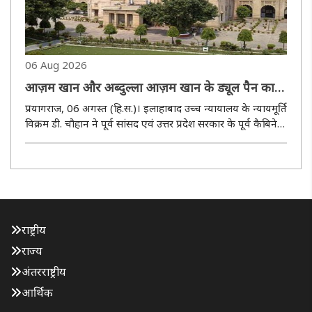
06 Aug 2026
आज़म खान और अब्दुल्ला आज़म खान के ड्यूल पैन कार्ड
मामलों से इलाहाबाद उच्च न्यायालय के जज ने खुद को
प्रयागराज, 06 अगस्त (हि.स.)। इलाहाबाद उच्च न्यायालय के न्यायमूर्ति
किया अलग
विक्रम डी. चौहान ने पूर्व सांसद एवं उत्तर प्रदेश सरकार के पूर्व कैबिनेट
मंत्री मोहम्मद आज़म खान तथा पूर्व विधायक मोहम्मद अब्दुल्ला आज़म
खान द्वारा दायर कथित ड्यूल पैन कार्ड मामले ..
राष्ट्रीय
राज्य
अंतरराष्ट्रीय
आर्थिक