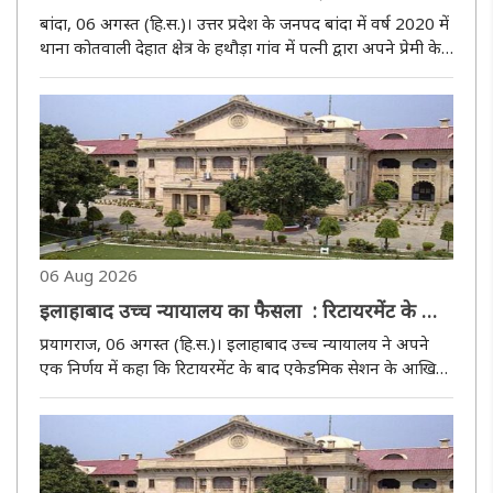
पत्नी समेत दो दोषियों को सात-सात साल की सजा
बांदा, 06 अगस्त (हि.स.)। उत्तर प्रदेश के जनपद बांदा में वर्ष 2020 में
थाना कोतवाली देहात क्षेत्र के हथौड़ा गांव में पत्नी द्वारा अपने प्रेमी के
साथ मिलकर पति पर तेजाब डालने, मारपीट और अपहरण करने के
बहुचर्चित मामले में न्यायालय ने गुरुवार को दोनों..
06 Aug 2026
इलाहाबाद उच्च न्यायालय का फैसला : रिटायरमेंट के बाद
एकेडमिक सेशन के अंत तक नौकरी जारी रखने का हक
प्रयागराज, 06 अगस्त (हि.स.)। इलाहाबाद उच्च न्यायालय ने अपने
रिसर्च ड्यूटी पर तैनात टीचर को नहीं
एक निर्णय में कहा कि रिटायरमेंट के बाद एकेडमिक सेशन के आखिर
तक नौकरी जारी रखना एक रियायत है, न कि कोई कानूनी अधिकार।
इसका दावा सिर्फ़ वही टीचर कर सकता है जो असल में रेगुलर टीचिंग
(नियमित..