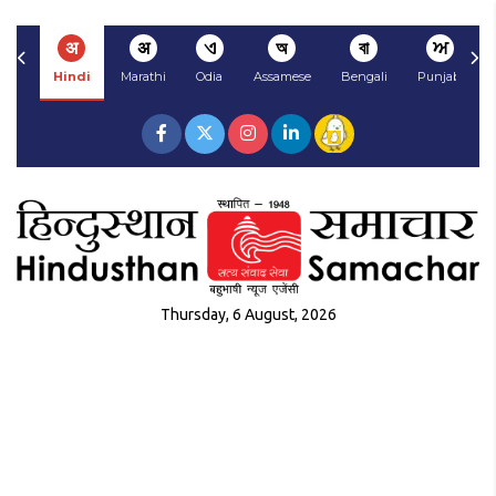
अ
अ
ଏ
অ
বা
ਅ
Hindi
Marathi
Odia
Assamese
Bengali
Punjabi
Thursday, 6 August, 2026