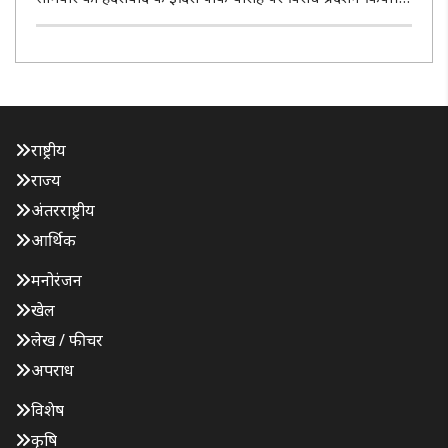
युवाओं ने मांग की कि तेलंगाना सरकार हाल ही में घोषित 7,437 पदों
तक ही भर्ती को सीमित रखने के बजाय 19,000 पुलिस रिक्तियों ..
राष्ट्रीय
राज्य
अंतरराष्ट्रीय
आर्थिक
मनोरंजन
खेल
लेख / फीचर
अपराध
विशेष
कृषि