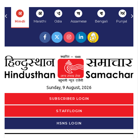
अ
अ
ଏ
অ
বা
ਅ
Hindi
Marathi
Odia
Assamese
Bengali
Punjabi
Sunday, 9 August, 2026
SUBSCRIBER LOGIN
STAFFLOGIN
HSNS LOGIN