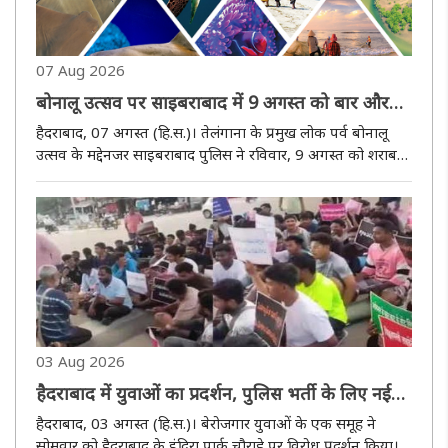
07 Aug 2026
बोनालू उत्सव पर साइबराबाद में 9 अगस्त को बार और
शराब की दुकानें रहेंगी बंद
हैदराबाद, 07 अगस्त (हि.स.)। तेलंगाना के प्रमुख लोक पर्व बोनालू
उत्सव के मद्देनजर साइबराबाद पुलिस ने रविवार, 9 अगस्त को शराब
और ताड़ी की दुकानों के साथ रेस्तरां से जुड़े बार बंद रखने का आदेश
जारी किया है। साइबराबाद पुलिस आयुक्त एम. रमेश ने शुक्रवार..
03 Aug 2026
हैदराबाद में युवाओं का प्रदर्शन, पुलिस भर्ती के लिए नई
अधिसूचना जारी करने की मांग
हैदराबाद, 03 अगस्त (हि.स.)। बेरोजगार युवाओं के एक समूह ने
सोमवार को हैदराबाद के इंदिरा पार्क चौराहे पर विरोध प्रदर्शन किया।