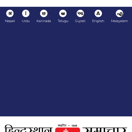
अ
ا
ಆ
ఆ
આ
A
എ
Nepali
Urdu
Kannada
Telugu
Gujrati
English
Malayalam