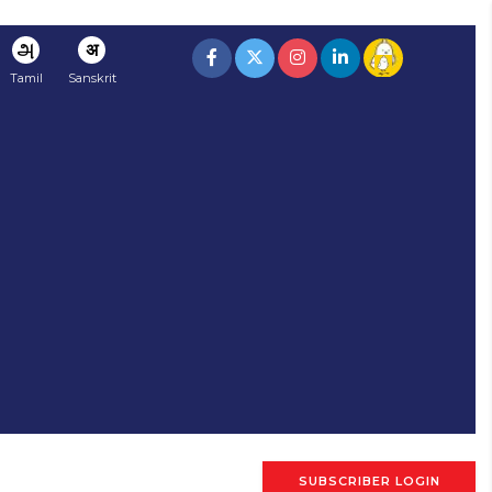
அ
अ
Tamil
Sanskrit
SUBSCRIBER LOGIN