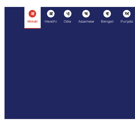
अ
अ
ଏ
অ
বা
ਅ
Hindi
Marathi
Odia
Assamese
Bengali
Punjabi