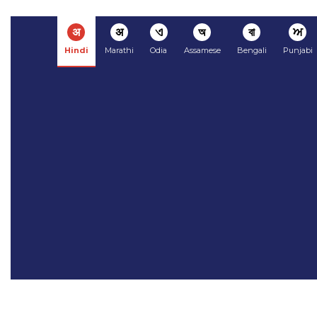
अ
अ
ଏ
অ
বা
ਅ
Hindi
Marathi
Odia
Assamese
Bengali
Punjabi