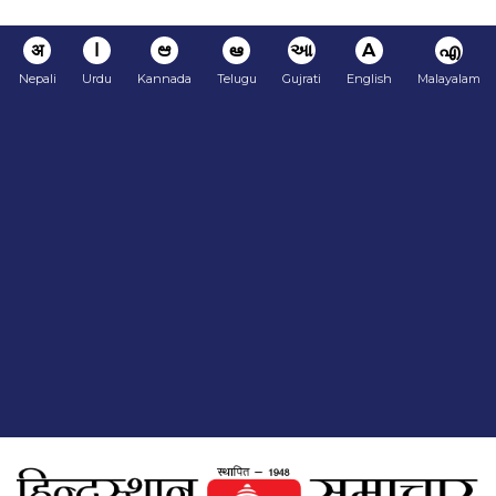
अ
ا
ಆ
ఆ
આ
A
എ
Nepali
Urdu
Kannada
Telugu
Gujrati
English
Malayalam