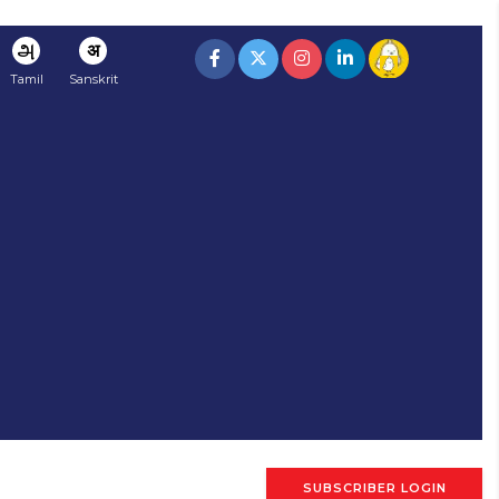
அ
अ
Tamil
Sanskrit
SUBSCRIBER LOGIN