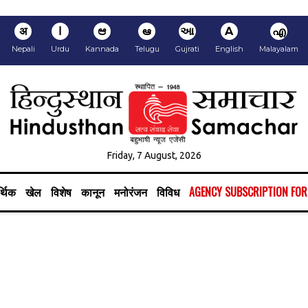
अ
ا
ಆ
ఆ
આ
A
എ
Nepali
Urdu
Kannada
Telugu
Gujrati
English
Malayalam
Friday, 7 August, 2026
्थिक
खेल
विशेष
कानून
मनोरंजन
विविध
AGENCY SUBSCRIPTION FO