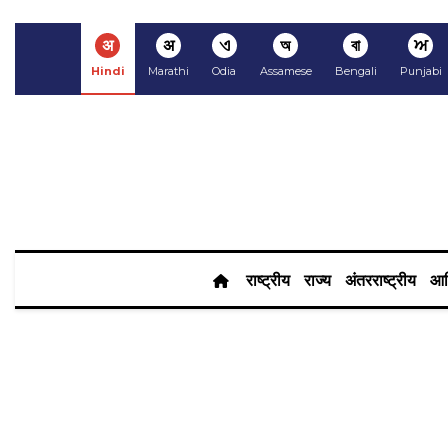
अ
अ
ଏ
অ
বা
ਅ
Hindi
Marathi
Odia
Assamese
Bengali
Punjabi
राष्ट्रीय
राज्य
अंतरराष्ट्रीय
आर