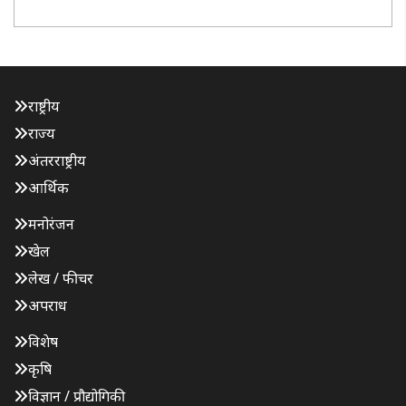
मखाना की खेप समुद्री मार्ग से ऑस्ट्रेलिया निर्यात की गई है। ..
राष्ट्रीय
राज्य
अंतरराष्ट्रीय
आर्थिक
मनोरंजन
खेल
लेख / फीचर
अपराध
विशेष
कृषि
विज्ञान / प्रौद्योगिकी