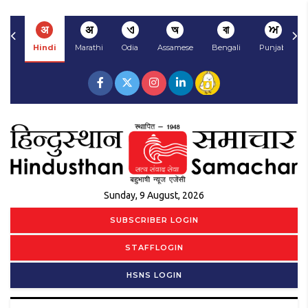
अ
अ
ଏ
অ
বা
ਅ
Hindi
Marathi
Odia
Assamese
Bengali
Punjabi
Sunday, 9 August, 2026
SUBSCRIBER LOGIN
STAFFLOGIN
HSNS LOGIN