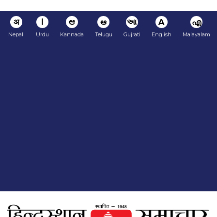
अ
ا
ಆ
ఆ
આ
A
എ
Nepali
Urdu
Kannada
Telugu
Gujrati
English
Malayalam