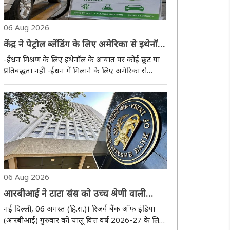
06 Aug 2026
केंद्र ने पेट्रोल ब्लेंडिंग के लिए अमेरिका से इथेनॉल
आयात के दावों को किया खारिज
-ईंधन मिश्रण के लिए इथेनॉल के आयात पर कोई छूट या
प्रतिबद्धता नहीं -ईंधन में मिलाने के लिए अमेरिका से
इथेनॉल का कोई आयात नहीं: सरकार नई दिल्ली, 06
अगस्त (हि.स.)। केंद्र सरकार ने गुरुवार को एक स्पष्टीकरण
जारी करते हुए कहा कि अमेरिका से फ्यूल ब्ले..
06 Aug 2026
आरबीआई ने टाटा संस को उच्च श्रेणी वाली
एनबीएफसी की सूची में रखा बरकरार
नई दिल्ली, 06 अगस्त (हि.स.)। रिजर्व बैंक ऑफ इंडिया
(आरबीआई) गुरुवार को चालू वित्त वर्ष 2026-27 के लिए