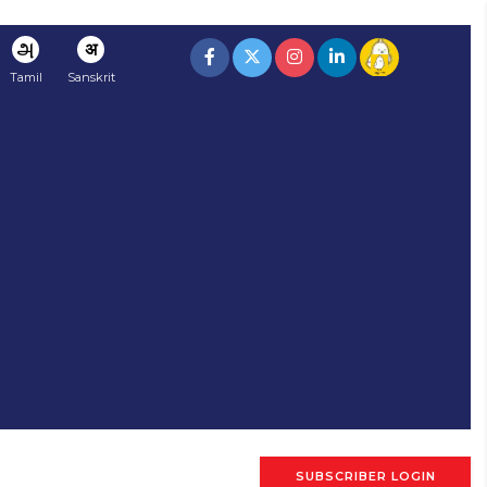
அ
अ
Tamil
Sanskrit
SUBSCRIBER LOGIN