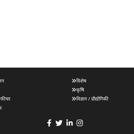
जन
विशेष
कृषि
 फीचर
विज्ञान / प्रौद्योगिकी
ध