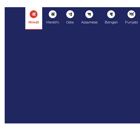
अ
अ
ଏ
অ
বা
ਅ
Hindi
Marathi
Odia
Assamese
Bengali
Punjabi