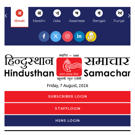
अ
अ
ଏ
অ
বা
ਅ
Hindi
Marathi
Odia
Assamese
Bengali
Punjabi
Friday, 7 August, 2026
SUBSCRIBER LOGIN
STAFFLOGIN
HSNS LOGIN