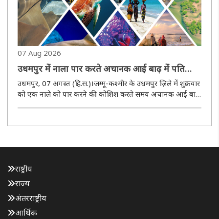
07 Aug 2026
उधमपुर में नाला पार करते अचानक आई बाढ़ में पति
पत्नी बहे, तलाश जारी
उधमपुर, 07 अगस्त (हि.स.)।जम्मू-कश्मीर के उधमपुर ज़िले में शुक्रवार
को एक नाले को पार करने की कोशिश करते समय अचानक आई बाढ़
में पति पत्नी बह गए। एक अधिकारी ने बताया कि यह घटना काघोटे
नाले में हुई जहाँ उसी इलाके के रहने वाले इस पति पत्नी को नाला ..
राष्ट्रीय
राज्य
अंतरराष्ट्रीय
आर्थिक