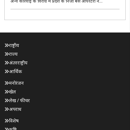
अन्य कार्रवाई के विरोध में प्रदेश के निजी बस ऑपरेटरों ने
अनिश्चितकालीन हड़ताल का ऐलान किया है। ऑल राजस्थान कॉन्ट्रैक्ट
कैरिज बस ऑपरेटर एसोसिएशन की ओर से 10 अगस्त की रात
11.59 बजे से प्रदेशभर..
राष्ट्रीय
राज्य
अंतरराष्ट्रीय
आर्थिक
मनोरंजन
खेल
लेख / फीचर
अपराध
विशेष
कृषि