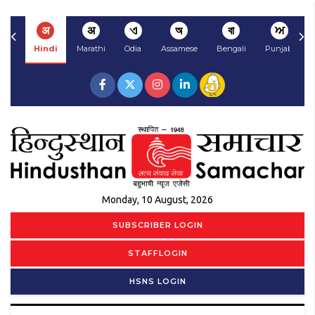
अ
अ
ଏ
অ
বা
ਅ
Hindi
Marathi
Odia
Assamese
Bengali
Punjabi
Monday, 10 August, 2026
SUBSCRIBER LOGIN
STAFFLOGIN
HSNS LOGIN