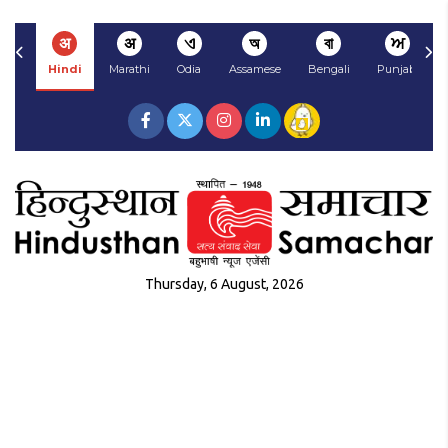
अ
अ
ଏ
অ
বা
ਅ
Hindi
Marathi
Odia
Assamese
Bengali
Punjabi
Thursday, 6 August, 2026