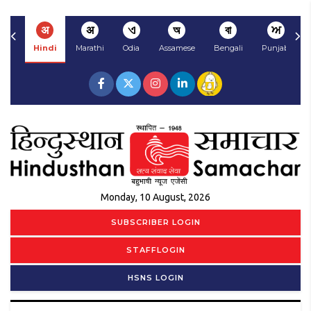
अ
अ
ଏ
অ
বা
ਅ
Hindi
Marathi
Odia
Assamese
Bengali
Punjabi
Monday, 10 August, 2026
SUBSCRIBER LOGIN
STAFFLOGIN
HSNS LOGIN