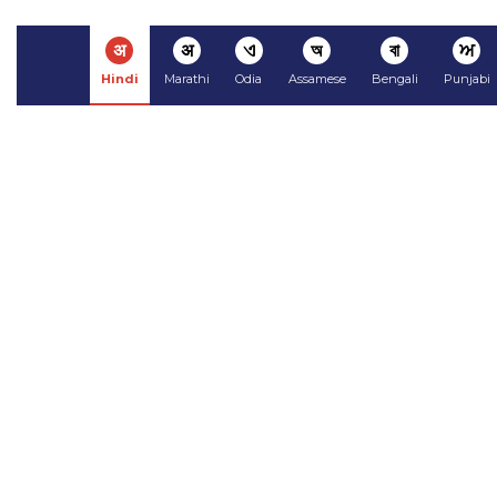
अ
अ
ଏ
অ
বা
ਅ
Hindi
Marathi
Odia
Assamese
Bengali
Punjabi