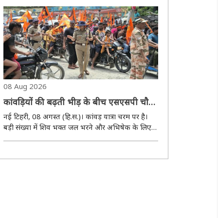
पकड़ने लगी है। नई सरकार के गठन के करीब तीन महीने
बीतने के बावजूद चुनाव को लेकर अब तक कोई..
08 Aug 2026
कांवड़ियों की बढ़ती भीड़ के बीच एसएसपी चाैबे
ने संभाली यातायात व्यवस्था
नई टिहरी, 08 अगस्त (हि.स.)। कांवड़ यात्रा चरम पर है।
बड़ी संख्या में शिव भक्त जल भरने और अभिषेक के लिए
उत्तराखंड पहुंच रहे हैं। ऐसे में एसएसपी श्वेता चौबे ने
कप्तान की भूमिका निभाते हुए पुलिस टीम के साथ
यातायात व्यवस्था संभाली। उन्होंने जाम वाले स्था..