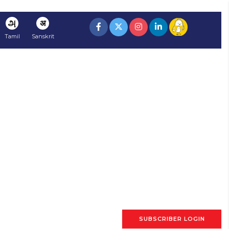
அ
अ
Tamil
Sanskrit
SUBSCRIBER LOGIN