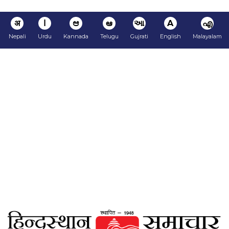
अ
ا
ಆ
ఆ
આ
A
എ
Nepali
Urdu
Kannada
Telugu
Gujrati
English
Malayalam