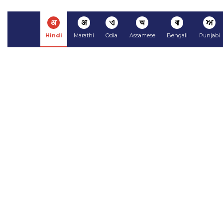
अ
अ
ଏ
অ
বা
ਅ
Hindi
Marathi
Odia
Assamese
Bengali
Punjabi