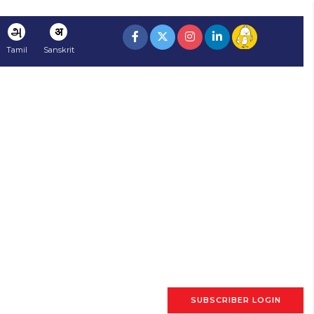
அ
अ
Tamil
Sanskrit
SUBSCRIBER LOGIN