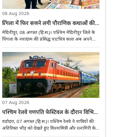
08 Aug 2026
पिंगला में फिर सजने लगी पौराणिक कथाओं की
रंगीन दुनिया, कपड़ों से गहनों तक पहुंची पाटचित्र
मेदिनीपुर, 08 अगस्त (हि.स.)। पश्चिम मेदिनीपुर जिले के
कला
पिंगला के नयाग्राम की प्रसिद्ध पाटचित्र कला अब अपने
पारंपरिक स्वरूप से आगे बढ़कर आधुनिक जीवन का
हिस्सा बन रही है। कभी घर-घर घूमकर रामायण, महाभारत,
मनसामंगल, चंडीमंगल और कृष्णलीला की कथाएं सुनाकर..
07 Aug 2026
पश्चिम रेलवे गणपति फेस्टिवल के दौरान विभिन्न
गंतव्यों के लिए चलाएगी स्पेशल ट्रेनें
वडोदरा, 07 अगस्त (हि.स.)। पश्चिम रेलवे ने यात्रियों की
अतिरिक्त भीड़ को देखते हुए विश्वामित्री और रत्नागिरी के
बीच विशेष किराये पर दो स्पेशल ट्रेनों के संचालन की