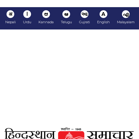
अ
ا
ಆ
ఆ
આ
A
എ
Nepali
Urdu
Kannada
Telugu
Gujrati
English
Malayalam