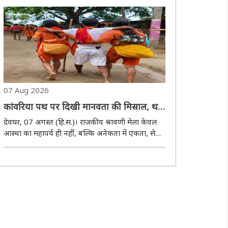
घोषणा की है। इन ट्रेनों का संचालन सितंबर माह में निर्धारित
तिथियों पर किया जाएगा। दोनो..
07 Aug 2026
कांवरिया पथ पर दिखी मानवता की मिसाल, थके
डाक बम को सहारा देकर मंदिर तक पहुंचाया
देवघर, 07 अगस्त (हि.स.)। राजकीय श्रावणी मेला केवल
आस्था का महापर्व ही नहीं, बल्कि अनेकता में एकता, सेवा
और आपसी सहयोग की भावना का भी जीवंत उदाहरण
बनकर सामने आ रहा है। सुल्तानगंज से पवित्र गंगाजल
लेकर बाबा बैद्यनाथ धाम की ओर बढ़ रहे कांवरियों के ..