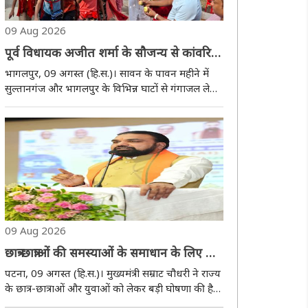
09 Aug 2026
पूर्व विधायक अजीत शर्मा के सौजन्य से कांवरिया
सेवा शिविर का आयोजन, बांटे फल और शीतल
भागलपुर, 09 अगस्त (हि.स.)। सावन के पावन महीने में
जल
सुल्तानगंज और भागलपुर के विभिन्न घाटों से गंगाजल लेकर
शिवालयों की ओर बढ़ रहे शिवभक्तों (कांवरियों) की सेवा
के लिए शहर में जगह-जगह शिविर लगाए जा रहे हैं। इसी
कड़ी में रविवार को स्थानीय कचहरी चौक पर ..
09 Aug 2026
छात्र-छात्राओं की समस्याओं के समाधान के लिए भी
अलग ऑनलाइन पोर्टल तैयार किया जाएगा :
पटना, 09 अगस्त (हि.स.)। मुख्यमंत्री सम्राट चौधरी ने राज्य
मुख्यमंत्री
के छात्र-छात्राओं और युवाओं को लेकर बड़ी घोषणा की है।
उन्होंने कहा कि जिस तरह बिहार में आम लोगों की