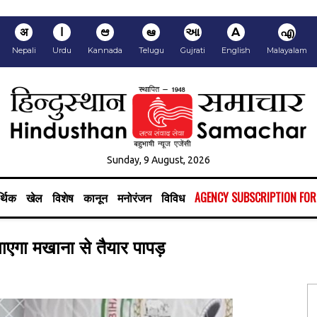
अ
ا
ಆ
ఆ
આ
A
എ
Nepali
Urdu
Kannada
Telugu
Gujrati
English
Malayalam
Sunday, 9 August, 2026
्थिक
खेल
विशेष
कानून
मनोरंजन
विविध
AGENCY SUBSCRIPTION FO
जाएगा मखाना से तैयार पापड़