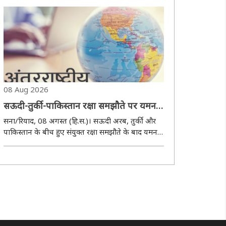
तौर-तरीकों की तीखी आलोचना करते हुए आज चेतावनी दी
कि जनता का असंतोष अभी वास्तव में खत्म ..
08 Aug 2026
सऊदी-तुर्की-पाकिस्तान रक्षा समझौते पर यमन
का पलटवार, कहा- गठबंधन का जवाब देंगे
सना/रियाद, 08 अगस्त (हि.स.)। सऊदी अरब, तुर्की और
पाकिस्तान के बीच हुए संयुक्त रक्षा समझौते के बाद यमन ने
कड़ी प्रतिक्रिया दी है। यमन के अधिकारियों ने चेतावनी दी
है कि सऊदी अरब के साथ मिलकर यमन के खिलाफ किसी
भी सैन्य कार्रवाई या घेराबंदी में शामिल ..