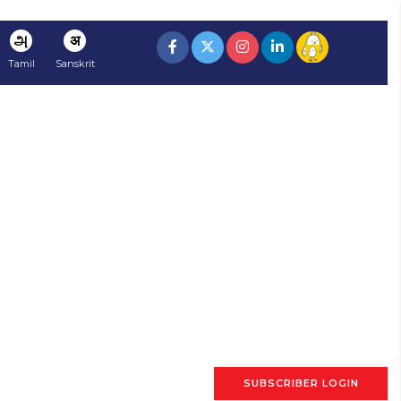
அ
अ
Tamil
Sanskrit
SUBSCRIBER LOGIN