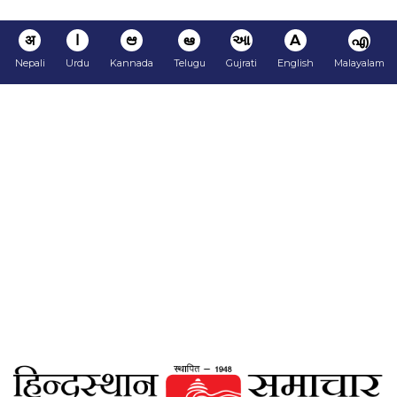
अ
ا
ಆ
ఆ
આ
A
എ
Nepali
Urdu
Kannada
Telugu
Gujrati
English
Malayalam