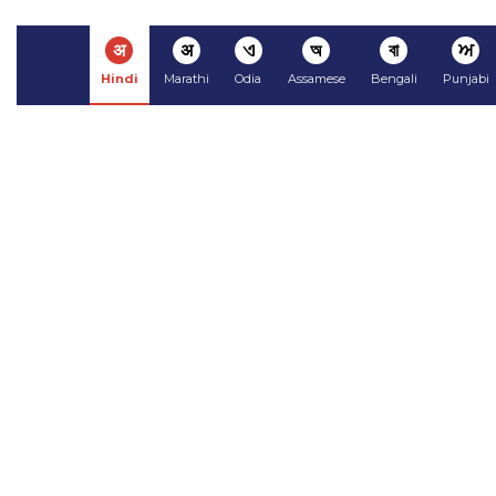
अ
अ
ଏ
অ
বা
ਅ
Hindi
Marathi
Odia
Assamese
Bengali
Punjabi