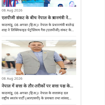
08 Aug 2026
एलपीजी संकट के बीच नेपाल के प्रधानमंत्री ने
सरकार के कामकाज का किया बचाव
काठमांडू, 08 अगस्त (हि.स.)। नेपाल के प्रधानमंत्री बालेन्द्र
शाह ने लिक्विफाइड पेट्रोलियम गैस (एलपीजी) संकट के
बीच अपनी सरकार के कामकाज का बचाव किया है।
उन्होंने कहा कि घाटे में चल रहे और लंबे समय से बंद
सरकारी उद्योगों एवं संस्थानों को फिर से सक्रि..
08 Aug 2026
नेपाल में सत्ता के तौर-तरीकों पर सत्ता पक्ष के
सांसद का हमला, बोले- ‘आग की लपटें बुझी हैं,
काठमांडू, 08 अगस्त (हि.स.)। नेपाल के सत्तारूढ़ दल
चिंगारी अब भी बाकी है’
राष्ट्रीय स्वतंत्र पार्टी (आरएसपी) के प्रवक्ता तथा सांसद
मनीष झा ने अपनी ही पार्टी की सरकार के शासन करने के