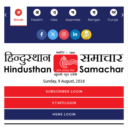
अ
अ
ଏ
অ
বা
ਅ
Hindi
Marathi
Odia
Assamese
Bengali
Punjabi
Sunday, 9 August, 2026
SUBSCRIBER LOGIN
STAFFLOGIN
HSNS LOGIN