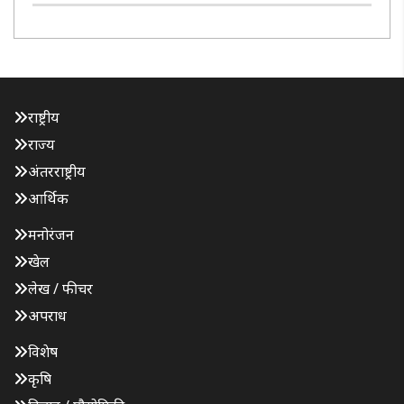
इतिहास में यह 9 अगस्त की तिथि दो महत्वपूर्ण स्मृतियों से जुड़ी..
राष्ट्रीय
राज्य
अंतरराष्ट्रीय
आर्थिक
मनोरंजन
खेल
लेख / फीचर
अपराध
विशेष
कृषि