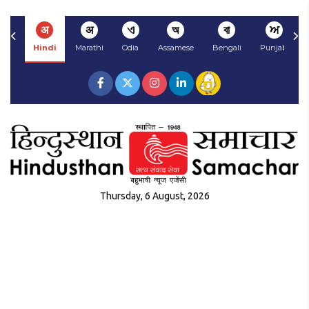
अ
अ
ଏ
অ
বা
ਅ
Hindi
Marathi
Odia
Assamese
Bengali
Punjabi
Thursday, 6 August, 2026