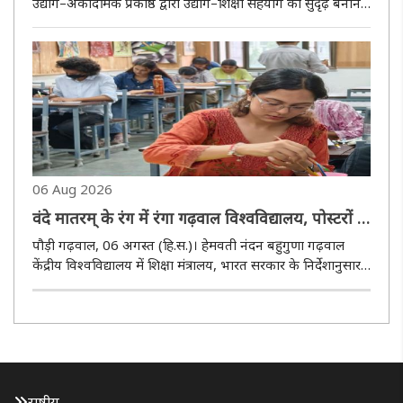
उद्योग–अकादमिक प्रकोष्ठ द्वारा उद्योग–शिक्षा सहयोग को सुदृढ़ बनाने
में उद्योगों की भूमिका विषय पर एक विचार-विमर्श का आयोजन किया
गया। कार्यक्रम का उद्देश्य उद्योग जगत एवं उच्च शिक्ष..
06 Aug 2026
वंदे मातरम् के रंग में रंगा गढ़वाल विश्वविद्यालय, पोस्टरों में
झलका राष्ट्रप्रेम
पौड़ी गढ़वाल, 06 अगस्त (हि.स.)। हेमवती नंदन बहुगुणा गढ़वाल
केंद्रीय विश्वविद्यालय में शिक्षा मंत्रालय, भारत सरकार के निर्देशानुसार
''वंदे मातरम् : राष्ट्रीय गीत के 150 वर्ष का स्मरणोत्सव'' के तहत
गुरुवार को पोस्टर प्रतियोगिता का आयोजन किया गया। प..
राष्ट्रीय