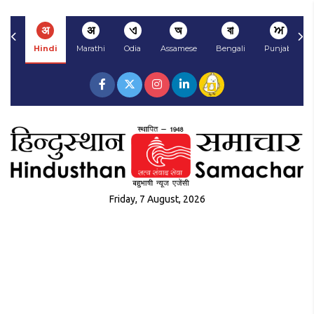
अ
अ
ଏ
অ
বা
ਅ
Hindi
Marathi
Odia
Assamese
Bengali
Punjabi
Friday, 7 August, 2026