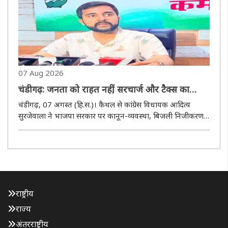
07 Aug 2026
चंडीगढ़: जनता को राहत नहीं, सरचार्ज और टैक्स का
तोहफा दे रही सरकार : आदित्य सुरजेवाला
चंडीगढ़, 07 अगस्त (हि.स.)। कैथल से कांग्रेस विधायक आदित्य
सुरजेवाला ने भाजपा सरकार पर कानून-व्यवस्था, बिजली निजीकरण
और संपत्ति कर के मुद्दों पर तीखा हमला बोला। उन्होंने आरोप लगाया
कि सरकार एक ओर अपराध पर अंकुश लगा पाने में विफल रही है,
वहीं दूसरी..
राष्ट्रीय
राज्य
अंतरराष्ट्रीय