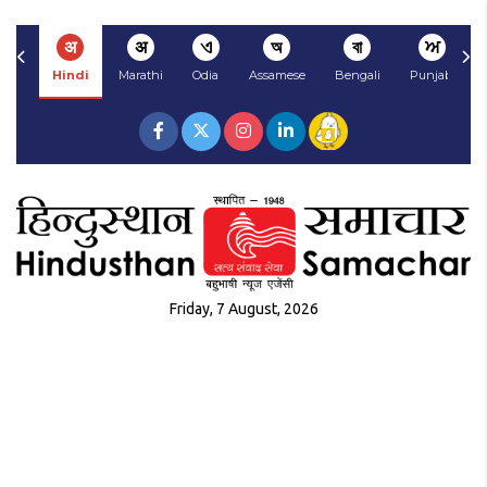
अ
अ
ଏ
অ
বা
ਅ
Hindi
Marathi
Odia
Assamese
Bengali
Punjabi
Friday, 7 August, 2026