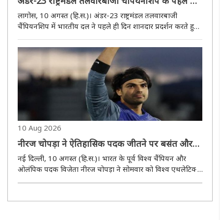
अंडर-23 राष्ट्रमंडल तलवारबाजी चैंपियनशिप के पहले दिन
भारत का दबदबा, जीते 17 पदक
लागोस, 10 अगस्त (हि.स.)। अंडर-23 राष्ट्रमंडल तलवारबाजी
चैंपियनशिप में भारतीय दल ने पहले ही दिन शानदार प्रदर्शन करते हुए
कुल 17 पदक अपने नाम किए। भारत ने पुरुष और महिला व्यक्तिगत
स्पर्धाओं में चार स्वर्ण, चार रजत और नौ कांस्य पदक जीतकर
अंतरराष्ट्री..
10 Aug 2026
नीरज चोपड़ा ने ऐतिहासिक पदक जीतने पर बसंत और
शाहनवाज को दी बधाई
नई दिल्ली, 10 अगस्त (हि.स.)। भारत के पूर्व विश्व चैंपियन और
ओलंपिक पदक विजेता नीरज चोपड़ा ने सोमवार को विश्व एथलेटिक्स
अंडर-20 चैंपियनशिप 2026 में ऐतिहासिक पदक जीतने वाले बसंत
कुमार मेघवाल और शाहनवाज खान को बधाई दी। बसंत ने पुरुषों की
ऊंची कूद में..