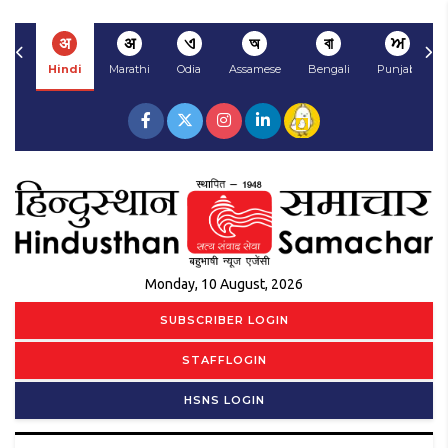
अ
अ
ଏ
অ
বা
ਅ
Hindi
Marathi
Odia
Assamese
Bengali
Punjabi
Monday, 10 August, 2026
SUBSCRIBER LOGIN
STAFFLOGIN
HSNS LOGIN