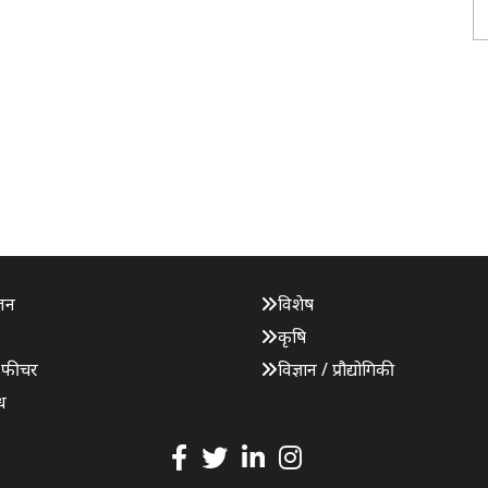
जन
विशेष
कृषि
 फीचर
विज्ञान / प्रौद्योगिकी
ध