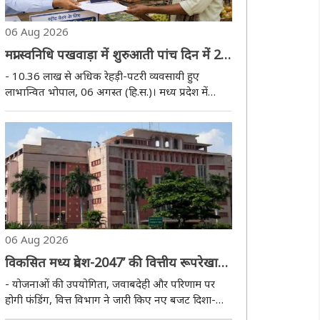
06 Aug 2026
मप्रः स्वनिधि पखवाड़ा में शुरुआती पांच दिन में 25
करोड़ के 8,377 ऋण वितरित
- 10.36 लाख से अधिक रेहड़ी-पटरी व्यवसायी हुए
लाभान्वित भोपाल, 06 अगस्त (हि.स.)। मध्य प्रदेश में
संचालित पीएम स्वनिधि के अंतर्गत शुरुआती पांच दिनों में
1,575 नवीन पथ-विक्रेताओ को योजना से जोड़ा गया है।
8,86 नवीन क्रेडिट कार्ड के आवेदन बैंको में ..
06 Aug 2026
विकसित मध्य प्रदेश-2047’ की वित्तीय रूपरेखा
तैयार, तीन वर्षीय रोलिंग बजट पर होगा फोकस
- योजनाओं की उपयोगिता, जवाबदेही और परिणाम पर
होगी फंडिंग, वित्त विभाग ने जारी किए नए बजट दिशा-
निर्देश भोपाल, 06 अगस्त (हि.स.)। मध्य प्रदेश सरकार ने