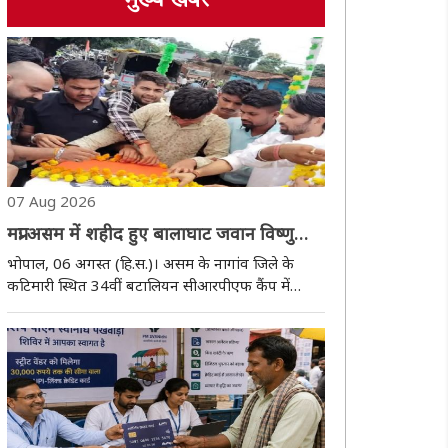
मुख्य खबर
07 Aug 2026
मप्रः असम में शहीद हुए बालाघाट जवान विष्णु
बघेल का राजकीय सम्मान के साथ हुआ अंतिम
भोपाल, 06 अगस्त (हि.स.)। असम के नागांव जिले के
संस्कार
कटिमारी स्थित 34वीं बटालियन सीआरपीएफ कैंप में
मंगलवार को हुई फायरिंग में जान गंवाने वाले मध्य प्रदेश के
बालाघाट जिले के वीर जवान प्रधान आरक्षक विष्णु बघेल
का गुरुवार को उनके पैतृक ग्राम में राजकीय सम्म..