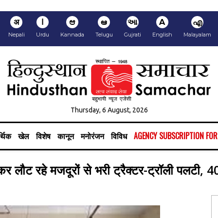
अ
ا
ಆ
ఆ
આ
A
എ
Nepali
Urdu
Kannada
Telugu
Gujrati
English
Malayalam
Thursday, 6 August, 2026
्थिक
खेल
विशेष
कानून
मनोरंजन
विविध
AGENCY SUBSCRIPTION FO
तोड़कर लौट रहे मजदूरों से भरी ट्रैक्टर-ट्रॉली पलटी,