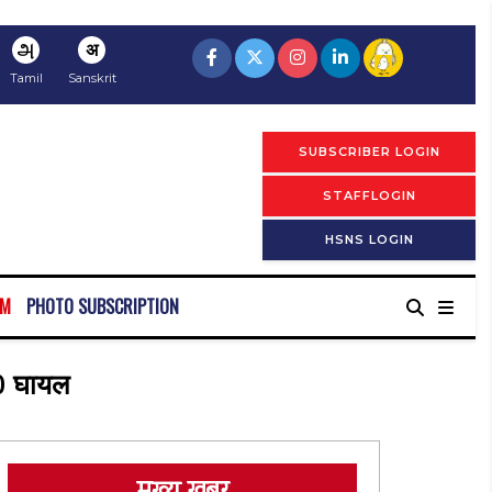
அ
अ
Tamil
Sanskrit
SUBSCRIBER LOGIN
STAFFLOGIN
HSNS LOGIN
RM
PHOTO SUBSCRIPTION
 40 घायल