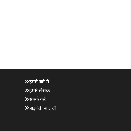
वित्तीय वर्ष 2027-28 के बजट, 2026-27 के पुनरीक्षित
अनुमान तथा 2028-29 एवं 2029-30 के रोलिंग बजट ..
हमारे बारे में
हमारे लेखक
संपर्क करें
प्राइवेसी पॉलिसी