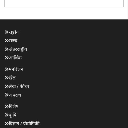
धार्मिक गतिविधियों और शोध जैसे अनेक महत्वपूर्ण कार्य करते रहे ..
राष्ट्रीय
राज्य
अंतरराष्ट्रीय
आर्थिक
मनोरंजन
खेल
लेख / फीचर
अपराध
विशेष
कृषि
विज्ञान / प्रौद्योगिकी