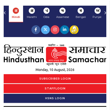
अ
अ
ଏ
অ
বা
ਅ
Hindi
Marathi
Odia
Assamese
Bengali
Punjabi
Monday, 10 August, 2026
SUBSCRIBER LOGIN
STAFFLOGIN
HSNS LOGIN