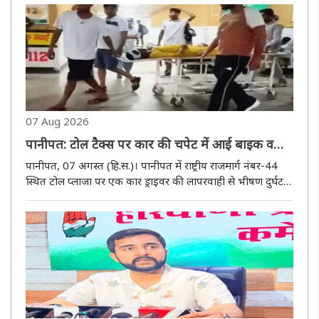
07 Aug 2026
पानीपत: टोल टैक्स पर कार की चपेट में आई बाइक व
स्कूटी, एक की माैत चार घायल
पानीपत, 07 अगस्त (हि.स.)। पानीपत में राष्ट्रीय राजमार्ग नंबर-44
स्थित टोल प्लाजा पर एक कार ड्राइवर की लापरवाही से भीषण दुर्घटना
हो गई। बैरियर बंद होने पर कार चालक ने कार को तेज रफ्तार से बैक
किया, जिससे पीछे आ रही बाइक और स्कूटी उसकी चपेट में आ ..