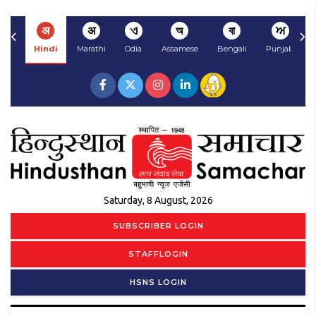
अ
अ
ଏ
অ
বা
ਅ
Hindi
Marathi
Odia
Assamese
Bengali
Punjabi
Saturday, 8 August, 2026
SUBSCRIBER LOGIN
STAFFLOGIN
HSNS LOGIN