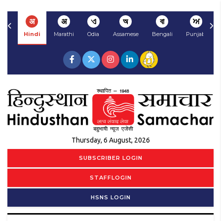
अ
अ
ଏ
অ
বা
ਅ
Hindi
Marathi
Odia
Assamese
Bengali
Punjabi
Thursday, 6 August, 2026
SUBSCRIBER LOGIN
STAFFLOGIN
HSNS LOGIN