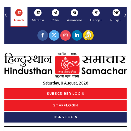
अ
अ
ଏ
অ
বা
ਅ
Hindi
Marathi
Odia
Assamese
Bengali
Punjabi
Saturday, 8 August, 2026
SUBSCRIBER LOGIN
STAFFLOGIN
HSNS LOGIN