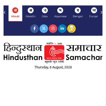
अ
अ
ଏ
অ
বা
ਅ
Hindi
Marathi
Odia
Assamese
Bengali
Punjabi
Thursday, 6 August, 2026