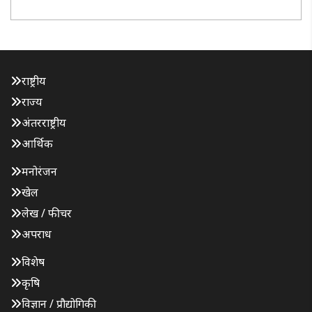
किया है। इस क्रम में जनपद के 53 उपनिरीक्षकों (दरोगाओं) का
तबाद..
राष्ट्रीय
राज्य
अंतरराष्ट्रीय
आर्थिक
मनोरंजन
खेल
लेख / फीचर
अपराध
विशेष
कृषि
विज्ञान / प्रौद्योगिकी