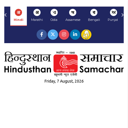
अ
अ
ଏ
অ
বা
ਅ
Hindi
Marathi
Odia
Assamese
Bengali
Punjabi
Friday, 7 August, 2026