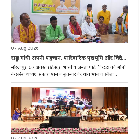
07 Aug 2026
राहुल गांधी अपनी पहचान, पारिवारिक पृष्ठभूमि और विदेश
यात्राओं पर दें जवाब : प्रकाश पाल
मीरजापुर, 07 अगस्त (हि.स.)। भारतीय जनता पार्टी पिछड़ा वर्ग मोर्चा
के प्रदेश अध्यक्ष प्रकाश पाल ने शुक्रवार देर शाम भाजपा जिला
कार्यालय, बरौधा कचार में आयोजित प्रेसवार्ता में कांग्रेस, राहुल गांधी
और समाजवादी पार्टी पर जमकर निशाना साधा। उन्होंने ..
07 Aug 2026