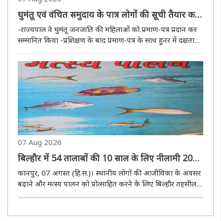
घुमंतू एवं वंचित समुदाय के पात्र लोगों की सूची तैयार कर
उन्हें सरकारी योजनाओं से जोड़ा जाए : आनंदीबेन पटेल
-राज्यपाल ने घुमंतू जनजाति की महिलाओं को प्रमाण-पत्र प्रदान कर
सम्मानित किया -प्रशिक्षण के बाद प्रमाण-पत्र के साथ हुनर में दक्षता
जरूरी, तभी मिलेगा रोजगार और आजीविका का स्थायी आधार
लखनऊ, 07 अगस्त (हि.स.)। उत्तर प्रदेश के राज्यपाल आनंदीबेन
पटेल ..
07 Aug 2026
बिल्हौर में 54 तालाबों की 10 साल के लिए नीलामी 20
अगस्त को : मनीष कुमार
कानपुर, 07 अगस्त (हि.स.)। स्थानीय लोगों की आजीविका के अवसर
बढ़ाने और मत्स्य पालन को प्रोत्साहित करने के लिए बिल्हौर तहसील
क्षेत्र के 54 तालाबों, पोखरों, जलाशयों एवं जल प्रणालियों का 10
वर्षीय पट्टा आवंटित किया जाएगा। यह बातें शुक्रवार को
उपजिलाधिका..