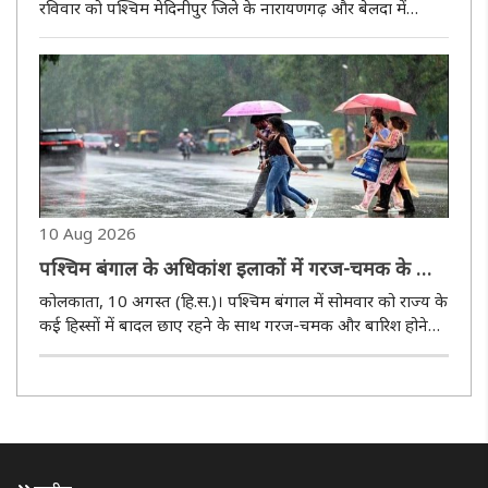
रविवार को पश्चिम मेदिनीपुर जिले के नारायणगढ़ और बेलदा में
अलग-अलग कार्यक्रम आयोजित किए गए। नारायणगढ़ में भाजपा की
ओर से आदिवासी समाज के स्वतंत्रता संग्राम में योगदान को याद करते
हुए पदयात्र..
10 Aug 2026
पश्चिम बंगाल के अधिकांश इलाकों में गरज-चमक के साथ
बारिश के आसार
कोलकाता, 10 अगस्त (हि.स.)। पश्चिम बंगाल में सोमवार को राज्य के
कई हिस्सों में बादल छाए रहने के साथ गरज-चमक और बारिश होने
की संभावना है। मौसम विज्ञान विभाग के अनुसार गंगीय पश्चिम
बंगाल और उप-हिमालयी पश्चिम बंगाल के कई जिलों में आज गरज के
साथ बिजली..