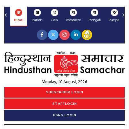
अ
अ
ଏ
অ
বা
ਅ
Hindi
Marathi
Odia
Assamese
Bengali
Punjabi
Monday, 10 August, 2026
SUBSCRIBER LOGIN
STAFFLOGIN
HSNS LOGIN