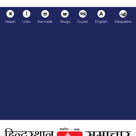
अ
ا
ಆ
ఆ
આ
A
എ
Nepali
Urdu
Kannada
Telugu
Gujrati
English
Malayalam