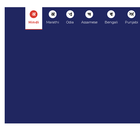
अ
अ
ଏ
অ
বা
ਅ
Hindi
Marathi
Odia
Assamese
Bengali
Punjabi