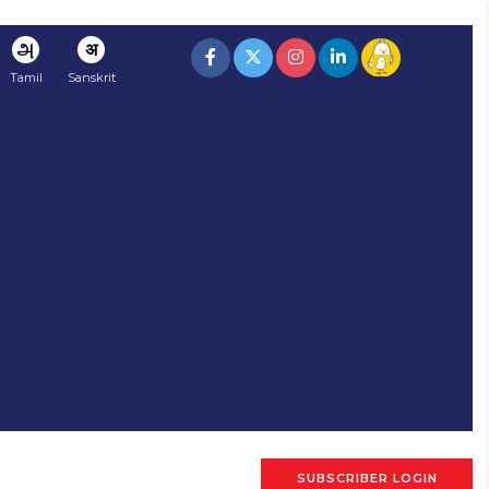
அ
अ
Tamil
Sanskrit
SUBSCRIBER LOGIN