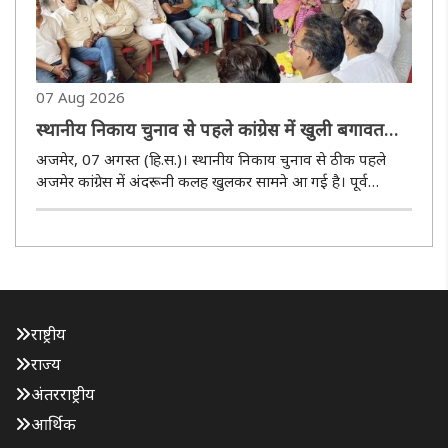
07 Aug 2026
स्थानीय निकाय चुनाव से पहले कांग्रेस में खुली बगावत
पायलट खेमे ने डीसीसी को नकारा
अजमेर, 07 अगस्त (हि.स.)। स्थानीय निकाय चुनाव से ठीक पहले
अजमेर कांग्रेस में अंदरूनी कलह खुलकर सामने आ गई है। पूर्व
उपमुख्यमंत्री सचिन पायलट समर्थक नेताओं ने शहर जिला कांग्रेस
कमेटी (डीसीसी) के गठन पर तीखा हमला बोलते हुए इसे पूरी तरह
खारिज कर दिया।..
राष्ट्रीय
राज्य
अंतरराष्ट्रीय
आर्थिक