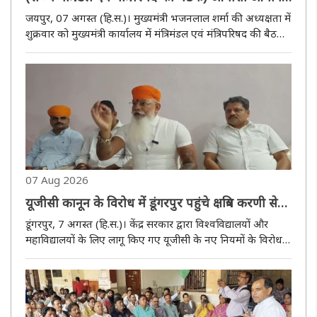
की सिफारिशें स्वीकृत, वन स्टेट-वन इलेक्शन के तहत होंगे
जयपुर, 07 अगस्त (हि.स.)। मुख्यमंत्री भजनलाल शर्मा की अध्यक्षता में
पंचायत राज एवं नगरीय निकाय चुनाव
शुक्रवार को मुख्यमंत्री कार्यालय में मंत्रिमंडल एवं मंत्रिपरिषद की बैठक
आयोजित हुई। इसमें पंचायत राज चुनाव एवं स्थानीय निकाय चुनाव
वन स्टेट-वन इलेक्शन की अवधारणा पर कराए जाने, किसान..
07 Aug 2026
यूजीसी कानून के विरोध में डूंगरपुर पहुंचे क्षत्रिय करणी सेना
के राष्ट्रीय अध्यक्ष
डूंगरपुर, 7 अगस्त (हि.स.)। केंद्र सरकार द्वारा विश्वविद्यालयों और
महाविद्यालयों के लिए लागू किए गए यूजीसी के नए नियमों के विरोध में
23 अगस्त को दिल्ली के जंतर-मंतर पर ''सवर्ण आक्रोश महापंचायत''
आयोजित की जाएगी। यह जानकारी क्षत्रिय करणी सेना और अख..