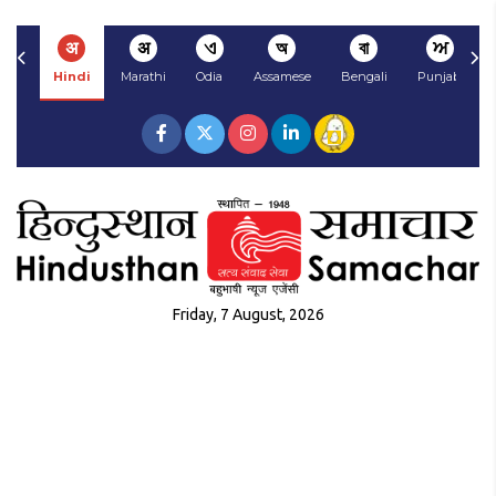
अ
अ
ଏ
অ
বা
ਅ
Hindi
Marathi
Odia
Assamese
Bengali
Punjabi
Friday, 7 August, 2026