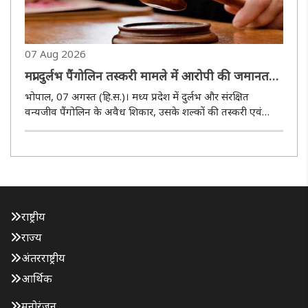
07 Aug 2026
मप्रः दुर्लभ पैंगोलिन तस्करी मामले में आरोपी की जमानत
याचिका खारिज
भोपाल, 07 अगस्त (हि.स.)। मध्य प्रदेश में दुर्लभ और संरक्षित
वन्यजीव पैंगोलिन के अवैध शिकार, उसके शल्कों की तस्करी एवं
अवैध व्यापार से जुड़े मामले में एक महत्वपूर्ण कानूनी कार्रवाई के तहत
जिला एवं सत्र न्यायालय, जबलपुर ने शुक्रवार को आरोपी की जमानत..
राष्ट्रीय
राज्य
अंतरराष्ट्रीय
आर्थिक
मनोरंजन