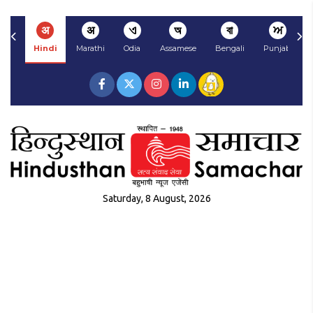
अ
अ
ଏ
অ
বা
ਅ
Hindi
Marathi
Odia
Assamese
Bengali
Punjabi
Saturday, 8 August, 2026