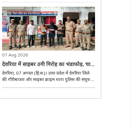
सनसनीखेज घटना सामने आई है। दरिंदे ने पहले किशोरी को
नशीला पदार्थ पिलाया, फिर दुष्कर्म कर बेरहमी से पीटा और
मरा समझकर झाड़ियों में फेंक..
07 Aug 2026
देवरिया में साइबर ठगी गिरोह का भंडाफोड़, चार
आरोपित गिरफ्तार
देवरिया, 07 अगस्त (हि.स.)। उत्तर प्रदेश में देवरिया जिले
की गौरीबाजार और साइबर क्राइम थाना पुलिस की संयुक्त
टीम ने साइबर ठगी और डिजिटल करेंसी के जरिए धोखाधड़ी
करने वाले गिरोह का भंडाफोड़ किया है। गिराेह में शामिल
चार आरोपित गिरफ्तार किए गए हैं। ..