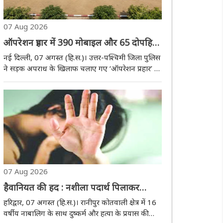
07 Aug 2026
ऑपरेशन प्रहार में 390 मोबाइल और 65 दोपहिया
वाहन बरामद, 23 आरोपित गिरफ्तार
नई दिल्ली, 07 अगस्त (हि.स.)। उत्तर-पश्चिमी जिला पुलिस
ने सड़क अपराध के खिलाफ चलाए गए ‘ऑपरेशन प्रहार’ के
तहत 72 घंटे में बड़ी कार्रवाई करते हुए 390 चोरी और
झपटमारी के मोबाइल फोन बरामद किए हैं। बरामद
मोबाइल की कीमत करीब 1.5 करोड़ रुपये बताई गई है। ..
07 Aug 2026
हैवानियत की हद : नशीला पदार्थ पिलाकर
नाबालिग से रेप, मरा समझ कर झाड़ियों में फेंका
हरिद्वार, 07 अगस्त (हि.स.)। रानीपुर कोतवाली क्षेत्र में 16
वर्षीय नाबालिग के साथ दुष्कर्म और हत्या के प्रयास की