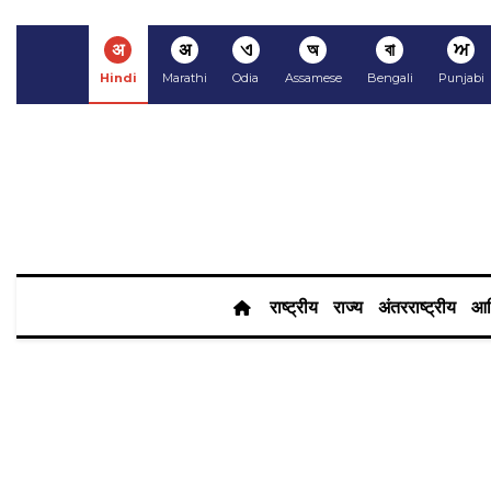
अ
अ
ଏ
অ
বা
ਅ
Hindi
Marathi
Odia
Assamese
Bengali
Punjabi
राष्ट्रीय
राज्य
अंतरराष्ट्रीय
आर