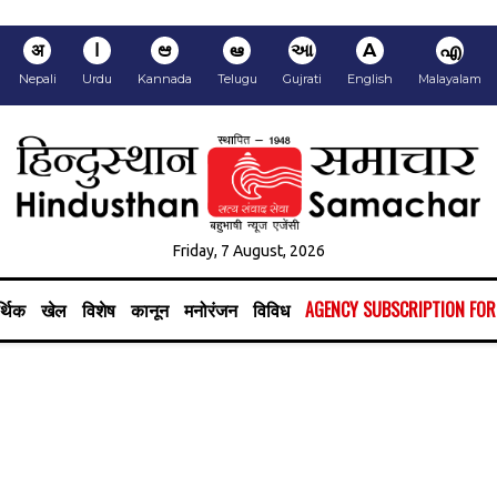
अ
ا
ಆ
ఆ
આ
A
എ
Nepali
Urdu
Kannada
Telugu
Gujrati
English
Malayalam
Friday, 7 August, 2026
्थिक
खेल
विशेष
कानून
मनोरंजन
विविध
AGENCY SUBSCRIPTION FO