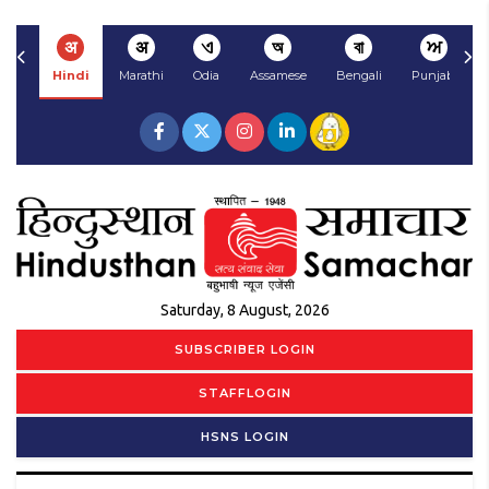
अ
अ
ଏ
অ
বা
ਅ
Hindi
Marathi
Odia
Assamese
Bengali
Punjabi
Saturday, 8 August, 2026
SUBSCRIBER LOGIN
STAFFLOGIN
HSNS LOGIN