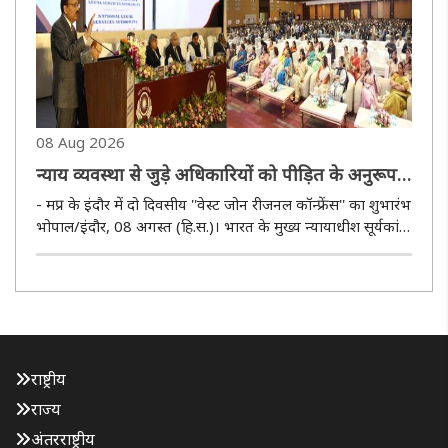
08 Aug 2026
न्याय व्यवस्था से जुड़े अधिकारियों को पीड़ित के अनुरूप
संवाद करना चाहिए : न्यायाधीश सूर्यकांत
- मप्र के इंदौर में दो दिवसीय ''वेस्ट जोन रीजनल कॉन्फ्रेंस'' का शुभारंभ
भोपाल/इंदौर, 08 अगस्त (हि.स.)। भारत के मुख्य न्यायाधीश सूर्यकांत
ने कहा कि भारत विविधताओं का देश है, जहां क्षेत्र के हिसाब से
समस्याएं बदलती हैं। इसलिए न्याय व्यवस्था से जुड..
राष्ट्रीय
राज्य
अंतरराष्ट्रीय