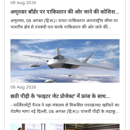
08 Aug 2026
अमृतसर बॉर्डर पर पाकिस्तान की ओर जाने की कोशिश
कर रहे अज्ञात व्यक्ति की बीएसएफ से मुठभेड़ में मौत
अमृतसर, 08 अगस्त (हि.स.)। भारत-पाकिस्तान अंतरराष्ट्रीय सीमा पर
भारतीय क्षेत्र से तारबंदी पार करके पाकिस्तान की ओर जाने की
कोशिश करने में एक व्यक्ति बीएसएफ की गोली से मारा गया। सीमा
पर अमृतसर जिले के दाओके इलाके में यह घटना शुक्रवार रात
बीएसएफ की ..
08 Aug 2026
छठी पीढ़ी के 'फाइटर जेट प्रोजेक्ट' में फ्रांस के साथ
शामिल होगा भारत
- पार्लियामेंट्री पैनल ने रक्षा मंत्रालय से विकसित एयरक्राफ्ट खरीदने का
रोडमैप मांगा नई दिल्ली, 08 अगस्त (हि.स.)। पांचवीं पीढ़ी के लड़ाकू
विमानों के इंजनों के लिए जूझ रहे भारत ने फ्रांस के साथ छठी पीढ़ी के
लड़ाकू विमान विकास कार्यक्रम में शामिल होने..