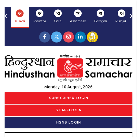
अ
अ
ଏ
অ
বা
ਅ
Hindi
Marathi
Odia
Assamese
Bengali
Punjabi
Monday, 10 August, 2026
SUBSCRIBER LOGIN
STAFFLOGIN
HSNS LOGIN