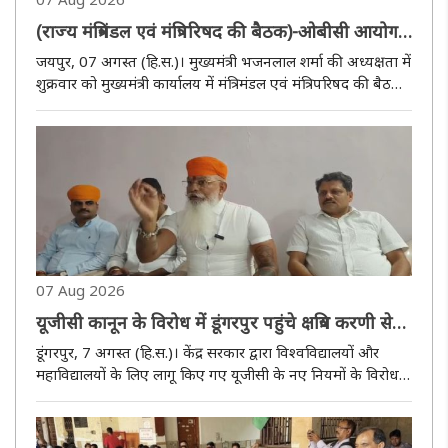
(राज्य मंत्रिमंडल एवं मंत्रिपरिषद की बैठक)-ओबीसी आयोग
की सिफारिशें स्वीकृत, वन स्टेट-वन इलेक्शन के तहत होंगे
जयपुर, 07 अगस्त (हि.स.)। मुख्यमंत्री भजनलाल शर्मा की अध्यक्षता में
पंचायत राज एवं नगरीय निकाय चुनाव
शुक्रवार को मुख्यमंत्री कार्यालय में मंत्रिमंडल एवं मंत्रिपरिषद की बैठक
आयोजित हुई। इसमें पंचायत राज चुनाव एवं स्थानीय निकाय चुनाव
वन स्टेट-वन इलेक्शन की अवधारणा पर कराए जाने, किसान..
07 Aug 2026
यूजीसी कानून के विरोध में डूंगरपुर पहुंचे क्षत्रिय करणी सेना
के राष्ट्रीय अध्यक्ष
डूंगरपुर, 7 अगस्त (हि.स.)। केंद्र सरकार द्वारा विश्वविद्यालयों और
महाविद्यालयों के लिए लागू किए गए यूजीसी के नए नियमों के विरोध में
23 अगस्त को दिल्ली के जंतर-मंतर पर ''सवर्ण आक्रोश महापंचायत''
आयोजित की जाएगी। यह जानकारी क्षत्रिय करणी सेना और अख..