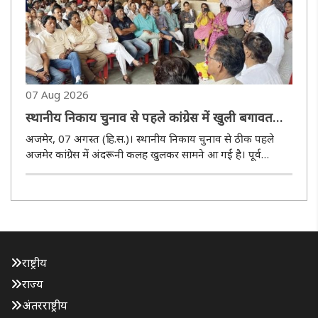
07 Aug 2026
स्थानीय निकाय चुनाव से पहले कांग्रेस में खुली बगावत
पायलट खेमे ने डीसीसी को नकारा
अजमेर, 07 अगस्त (हि.स.)। स्थानीय निकाय चुनाव से ठीक पहले
अजमेर कांग्रेस में अंदरूनी कलह खुलकर सामने आ गई है। पूर्व
उपमुख्यमंत्री सचिन पायलट समर्थक नेताओं ने शहर जिला कांग्रेस
कमेटी (डीसीसी) के गठन पर तीखा हमला बोलते हुए इसे पूरी तरह
खारिज कर दिया।..
राष्ट्रीय
राज्य
अंतरराष्ट्रीय