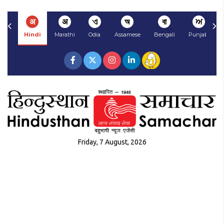
अ
अ
ଏ
অ
বা
ਅ
Hindi
Marathi
Odia
Assamese
Bengali
Punjabi
Friday, 7 August, 2026