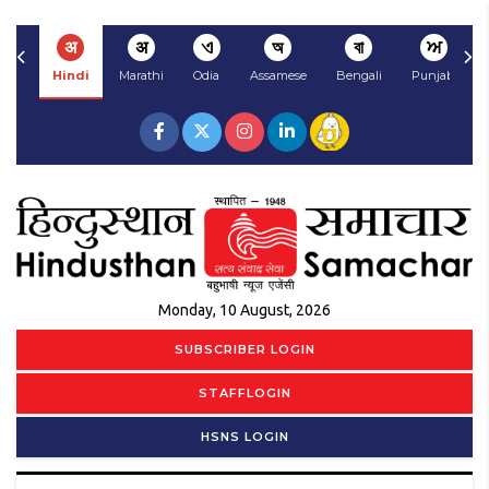
अ
अ
ଏ
অ
বা
ਅ
Hindi
Marathi
Odia
Assamese
Bengali
Punjabi
Monday, 10 August, 2026
SUBSCRIBER LOGIN
STAFFLOGIN
HSNS LOGIN