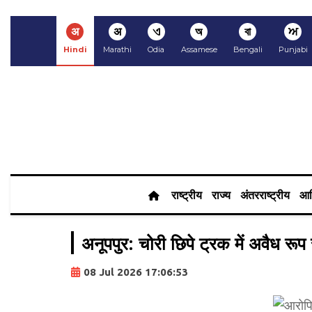
अ
अ
ଏ
অ
বা
ਅ
Hindi
Marathi
Odia
Assamese
Bengali
Punjabi
राष्ट्रीय
राज्य
अंतरराष्ट्रीय
आर
अनूपपुर: चोरी छिपे ट्रक में अवैध रू
08 Jul 2026 17:06:53