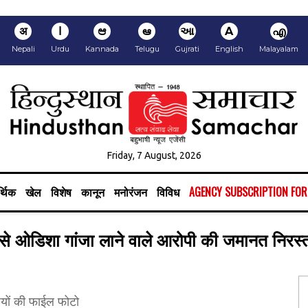
अ
ا
ಆ
ఆ
આ
A
എ
Nepali
Urdu
Kannada
Telugu
Gujrati
English
Malayalam
Friday, 7 August, 2026
्थिक
खेल
विशेष
कानून
मनोरंजन
विविध
AGENCY SUBSCRIPTION FO
प से ओडिशा गांजा लाने वाले आरोपी की जमानत निरस्