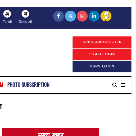
அ
अ
Tamil
Sanskrit
SUBSCRIBER LOGIN
STAFFLOGIN
HSNS LOGIN
RM
PHOTO SUBSCRIPTION
त