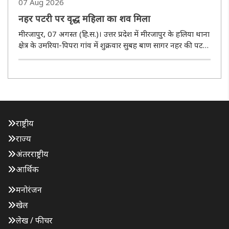
07 Aug 2026
नहर पटरी पर वृद्ध महिला का शव मिला
मीरजापुर, 07 अगस्त (हि.स.)। उत्तर प्रदेश में मीरजापुर के हलिया थाना
क्षेत्र के उमरिया-पिपरा गांव में शुक्रवार सुबह बाण सागर नहर की पटरी
पर एक वृद्ध महिला का शव मिला। सूचना पर पहुंची पुलिस ने
घटनास्थल का निरीक्षण कर आवश्यक जांच-पड़ताल की। उमरिया-..
राष्ट्रीय
राज्य
अंतरराष्ट्रीय
आर्थिक
मनोरंजन
खेल
लेख / फीचर