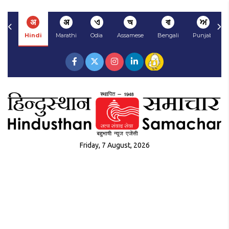
अ
अ
ଏ
অ
বা
ਅ
Hindi
Marathi
Odia
Assamese
Bengali
Punjabi
Friday, 7 August, 2026