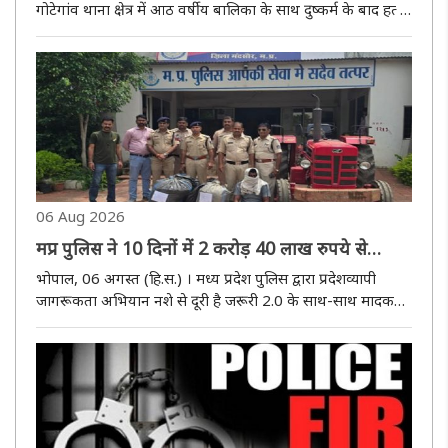
गोटेगांव थाना क्षेत्र में आठ वर्षीय बालिका के साथ दुष्कर्म के बाद हत्या
का मामला सामने आया है। घटना की सूचना मिलते ही पुलिस ने विशेष
अभियान चलाकर रातभर तलाश की और गुरूवार को आरोपित को ..
06 Aug 2026
मप्र पुलिस ने 10 दिनों में 2 करोड़ 40 लाख रुपये से
अधिक के मादक पदार्थ और अन्य संपत्ति की जब्त
भोपाल, 06 अगस्त (हि.स.) । मध्य प्रदेश पुलिस द्वारा प्रदेशव्यापी
जागरूकता अभियान नशे से दूरी है जरूरी 2.0 के साथ-साथ मादक
पदार्थों की तस्करी एवं अवैध कारोबार के विरुद्ध लगातार प्रभावी
कार्यवाहियां की जा रहीं हैं। इसी क्रम में विगत10 दिनों के दौरान..