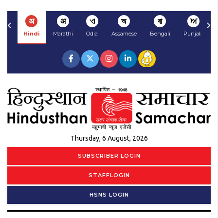
अ
अ
ଏ
অ
বা
ਅ
Hindi
Marathi
Odia
Assamese
Bengali
Punjabi
Thursday, 6 August, 2026
SUBSCRIBER LOGIN
STAFFLOGIN
HSNS LOGIN