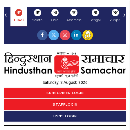
अ
अ
ଏ
অ
বা
ਅ
Hindi
Marathi
Odia
Assamese
Bengali
Punjabi
Saturday, 8 August, 2026
SUBSCRIBER LOGIN
STAFFLOGIN
HSNS LOGIN