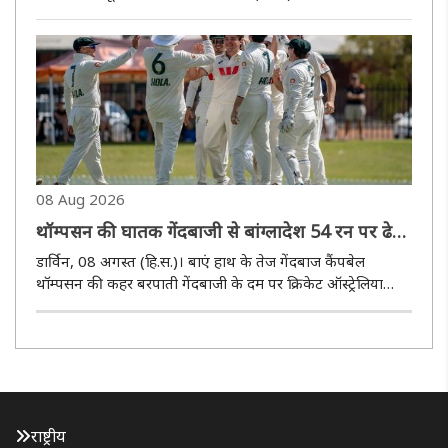
यादव ने शुक्रवार को विश्व एथलेटिक्स अंडर-20 चैंपियनशिप 2026
में पुरुषों की भाला फेंक स्पर्धा में रजत पदक जीतकर देश का खाता
खोला। आशीष ..
08 Aug 2026
थॉम्पसन की घातक गेंदबाजी से बांग्लादेश 54 रन पर ढेर,
ऑस्ट्रेलिया एकादश ने पारी और 38 रन से दर्ज की जीत
डार्विन, 08 अगस्त (हि.स.)। बाएं हाथ के तेज गेंदबाज कैंपबेल
थॉम्पसन की कहर बरपाती गेंदबाजी के दम पर क्रिकेट ऑस्ट्रेलिया
एकादश ने बांग्लादेश को अभ्यास मैच में पारी और 38 रन से हरा दिया।
ऑस्ट्रेलिया के खिलाफ टेस्ट श्रृंखला शुरू होने से सिर्फ पांच दिन..
राष्ट्रीय