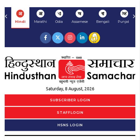
अ
अ
ଏ
অ
বা
ਅ
Hindi
Marathi
Odia
Assamese
Bengali
Punjabi
Saturday, 8 August, 2026
SUBSCRIBER LOGIN
STAFFLOGIN
HSNS LOGIN